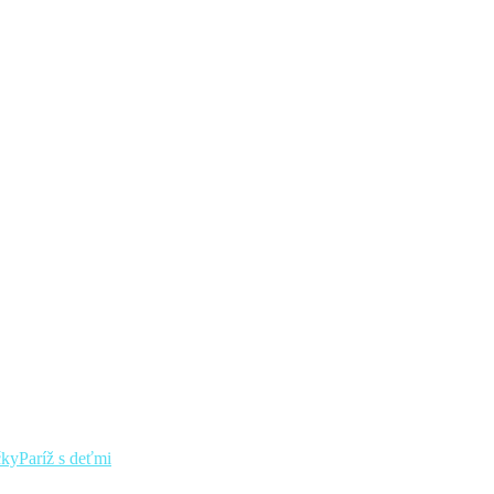
čky
Paríž s deťmi