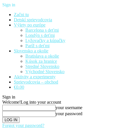
Sign in
Začni tu
Detskí sprievodcovia
Výlety po európe
Barcelona s deťmi
Londýn s deťmi
Lyžovačky a kúpačky
Paríž s deťmi
Slovensko a okolie
Bratislava a okolie
Kúsok za hranice
Stredné Slovensko
Východné Slovensko
Aktivity a experimenty
Sprievodcovia – obchod
€0.00
Sign in
Welcome!
Log into your account
your username
your password
Forgot your password?