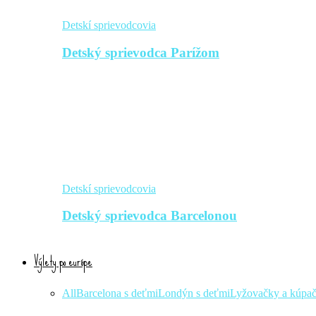
Detskí sprievodcovia
Detský sprievodca Parížom
Detskí sprievodcovia
Detský sprievodca Barcelonou
Výlety po európe
All
Barcelona s deťmi
Londýn s deťmi
Lyžovačky a kúpa