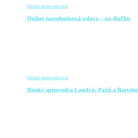
Detskí sprievodcovia
Online narodeninová oslava – na diaľku
Detskí sprievodcovia
Detský sprievodca Londýn, Paríž a Barcelon