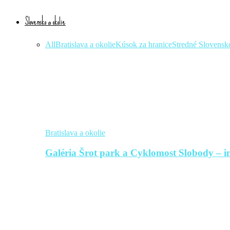
Slovensko a okolie
All
Bratislava a okolie
Kúsok za hranice
Stredné Slovensk
Bratislava a okolie
Galéria Šrot park a Cyklomost Slobody – in