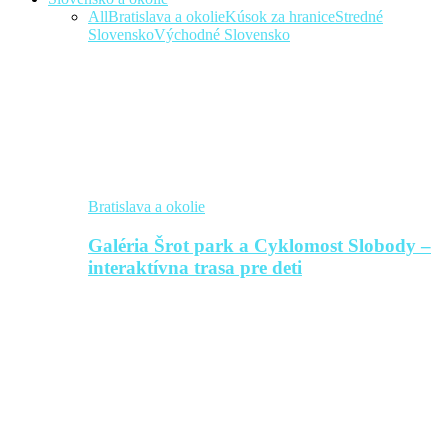
All
Bratislava a okolie
Kúsok za hranice
Stredné
Slovensko
Východné Slovensko
Bratislava a okolie
Galéria Šrot park a Cyklomost Slobody –
interaktívna trasa pre deti