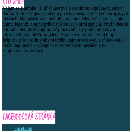
KTO SME?
Volám sa Ľudmila "Lili" Cuperová a s rodinou aktuálne žijeme v
Paríži. Radi cestujeme s deťmi po Slovensku a veľkých európskych
mestách. Na našich výletoch objavujeme nielen krásne miesta ale
najmä legendy a tajné príbehy, ktoré sa s nimi spájajú. Pred výletom
odo mňa deti dostávajú hravé pracovné listy plné obrázkov a
informácií o najbližšom výlete. A presne o tomto je môj blog.
Inšpirovať iné rodiny aby si trošku zaimprovizovali a objavovali s
deťmi tajomstvá skrývajúce sa vo veľkých mestách a na
zaujímavých miestach.
FACEBOOKOVÁ STRÁNKA
Facebook