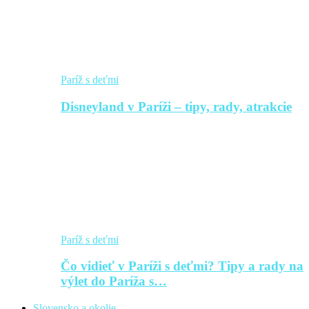
Paríž s deťmi
Disneyland v Paríži – tipy, rady, atrakcie
Paríž s deťmi
Čo vidieť v Paríži s deťmi? Tipy a rady na
výlet do Paríža s…
Slovensko a okolie