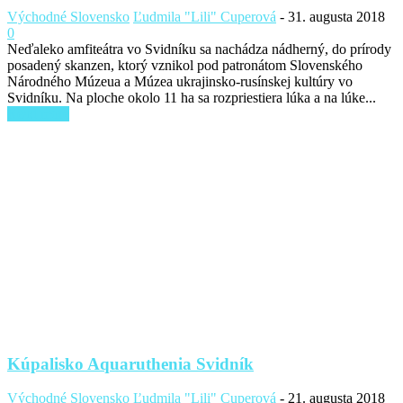
Východné Slovensko
Ľudmila "Lili" Cuperová
-
31. augusta 2018
0
Neďaleko amfiteátra vo Svidníku sa nachádza nádherný, do prírody
posadený skanzen, ktorý vznikol pod patronátom Slovenského
Národného Múzeua a Múzea ukrajinsko-rusínskej kultúry vo
Svidníku. Na ploche okolo 11 ha sa rozpriestiera lúka a na lúke...
Read more
Kúpalisko Aquaruthenia Svidník
Východné Slovensko
Ľudmila "Lili" Cuperová
-
21. augusta 2018