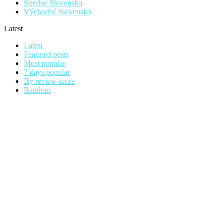
Stredné Slovensko
Východné Slovensko
Latest
Latest
Featured posts
Most popular
7 days popular
By review score
Random