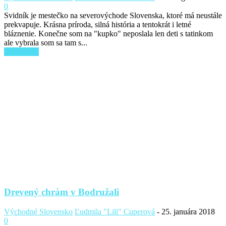
0
Svidník je mestečko na severovýchode Slovenska, ktoré má neustále
prekvapuje. Krásna príroda, silná história a tentokrát i letné
bláznenie. Konečne som na "kupko" neposlala len deti s tatinkom
ale vybrala som sa tam s...
Read more
Drevený chrám v Bodružali
Východné Slovensko
Ľudmila "Lili" Cuperová
-
25. januára 2018
0