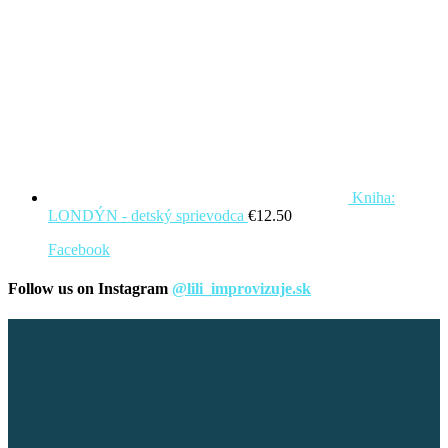
Kniha:
LONDÝN - detský sprievodca
€
12.50
Facebook
Follow us on Instagram
@lili_improvizuje.sk