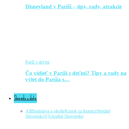
Disneyland v Paríži – tipy, rady, atrakcie
Paríž s deťmi
Čo vidieť v Paríži s deťmi? Tipy a rady na
výlet do Paríža s…
Slovensko a okolie
All
Bratislava a okolie
Kúsok za hranice
Stredné
Slovensko
Východné Slovensko