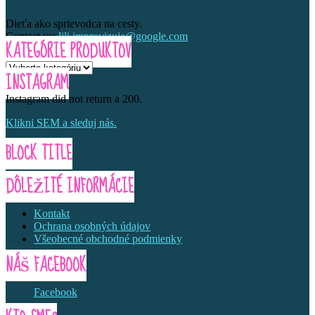
Dieťa ako sprievodca na cesty.
Contact us:
lili.improvizuje@google.com
KATEGÓRIE PRODUKTOV
INSTAGRAM
Instagram did not return a 200.
Klikni SEM a sleduj nás.
BLOCK TITLE
DÔLEŽITÉ INFORMÁCIE
Kontakt
Ochrana osobných údajov
Všeobecné obchodné podmienky
NÁŠ FACEBOOK
Facebook