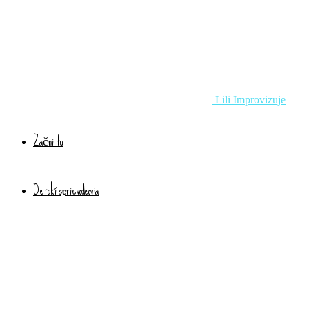
Lili Improvizuje
Začni tu
Detskí sprievodcovia