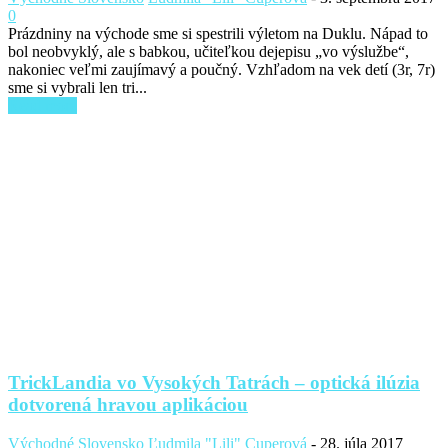
0
Prázdniny na východe sme si spestrili výletom na Duklu. Nápad to
bol neobvyklý, ale s babkou, učiteľkou dejepisu „vo výslužbe“,
nakoniec veľmi zaujímavý a poučný. Vzhľadom na vek detí (3r, 7r)
sme si vybrali len tri...
Read more
TrickLandia vo Vysokých Tatrách – optická ilúzia
dotvorená hravou aplikáciou
Východné Slovensko
Ľudmila "Lili" Cuperová
-
28. júla 2017