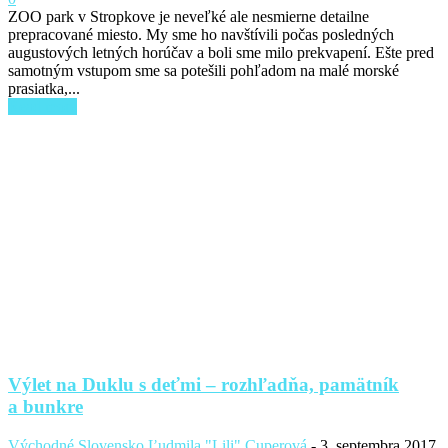
ZOO park v Stropkove je neveľké ale nesmierne detailne
prepracované miesto. My sme ho navštívili počas posledných
augustových letných horúčav a boli sme milo prekvapení. Ešte pred
samotným vstupom sme sa potešili pohľadom na malé morské
prasiatka,...
Read more
Výlet na Duklu s deťmi – rozhľadňa, pamätník
a bunkre
Východné Slovensko
Ľudmila "Lili" Cuperová
-
3. septembra 2017