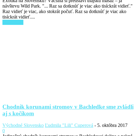
Exotika na Slovensku? Väčšina si predstaví thajskú masáž – ja
návštevu Wild Park. "... Raz sa dotknúť je viac ako tisíckrát vidieť."
Raz vidieť je viac, ako stokrát počuť. Raz sa dotknúť je viac ako
tisíckrát vidieť....
Read more
Chodnik korunami stromov v Bachledke sme zvládli
aj s kočíkom
Východné Slovensko
Ľudmila "Lili" Cuperová
-
5. októbra 2017
0