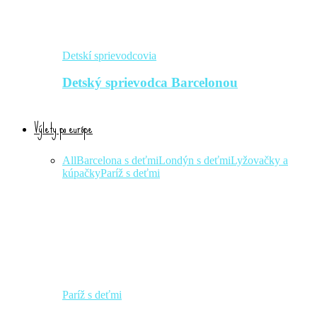
Detskí sprievodcovia
Detský sprievodca Barcelonou
Výlety po európe
All
Barcelona s deťmi
Londýn s deťmi
Lyžovačky a
kúpačky
Paríž s deťmi
Paríž s deťmi