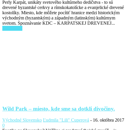
Perly Karpát, unikáty svetového kultúrneho dedičstva - to sú
drevené byzantské cerkvy a rímskokatolícke a evanjelické drevené
kostolíky. Miesto, kde môžete pocítiť hranice medzi historickým
východným (byzantským) a západným (latinským) kultúrnym
svetom. Spoznávanie KDC – KARPATSKEJ DREVENEJ...
Read more
Wild Park – miesto, kde sme sa dotkli divočiny.
Východné Slovensko
Ľudmila "Lili" Cuperová
-
16. októbra 2017
0