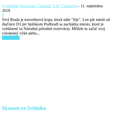
Východné Slovensko
Ľudmila "Lili" Cuperová
-
11. septembra
2018
0
Sivá Brada je travertínová kopa, ktorá stále "žije". Len pár minút od
diaľnice D1 pri Spišskom Podhradí sa nachádza miesto, ktoré je
vyhlásené za Národnú prírodnú rezerváciu. Môžete tu začať svoj
celodenný výlet alebo...
Read more
Skanzen vo Svidníku