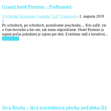
Grand hotel Permon – Podbanské
Východné Slovensko
Ľudmila "Lili" Cuperová
-
1. augusta 2019
0
Po schodoch, po schodoch, poznávame poschodia.... Kto zažil, vie
o čom hovorím a kto nie, tak tomu odporúčame. Hotel Permon (a
najmä počas prázdnin) je rajom pre deti. Extrémne milí a kreatívni...
Read more
Sivá Brada – živá travertínová plocha neďaleko D1