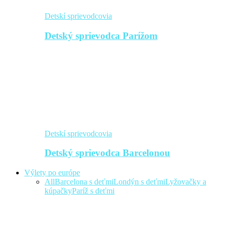
Detskí sprievodcovia
Detský sprievodca Parížom
Detskí sprievodcovia
Detský sprievodca Barcelonou
Výlety po európe
All
Barcelona s deťmi
Londýn s deťmi
Lyžovačky a
kúpačky
Paríž s deťmi