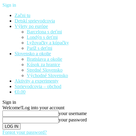
Sign in
Začni tu
Detskí sprievodcovia
Výlety po európe
Barcelona s deťmi
Londýn s deťmi
Lyžovačky a kúpačky
Paríž s deťmi
Slovensko a okolie
Bratislava a okolie
Kúsok za hranice
Stredné Slovensko
Východné Slovensko
Aktivity a experimenty
Sprievodcovia – obchod
€0.00
Sign in
Welcome!
Log into your account
your username
your password
Forgot your password?