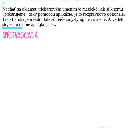
0
Nechať sa oklamať trickartovým umením je magické. Ak si k tomu
„pričarujeme“ triky pomocou aplikácie, je to rozprávkovo dokonalé.
TrickLandia je miesto, kde sú naše zmysly úplne zmätené. A vedeli
ste, že tu máme aj najkrajšie...
Read more
SPRIEVODCOVIA