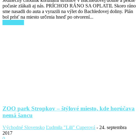
Jedinečný chodník korunami stromov v Bachledovej doline a pekné
počasie zlákali aj nás. PRÍCHOD RÁNO SA OPLATIL Skoro ráno
sme nasadli do auta a vyrazili na výlet do Bachledovej doliny. Plán
bol prísť na miesto určenia hneď po otvorení...
Read more
ZOO park Stropkov – štýlové miesto, kde horúčava
nemá šancu
Východné Slovensko
Ľudmila "Lili" Cuperová
-
24. septembra
2017
0