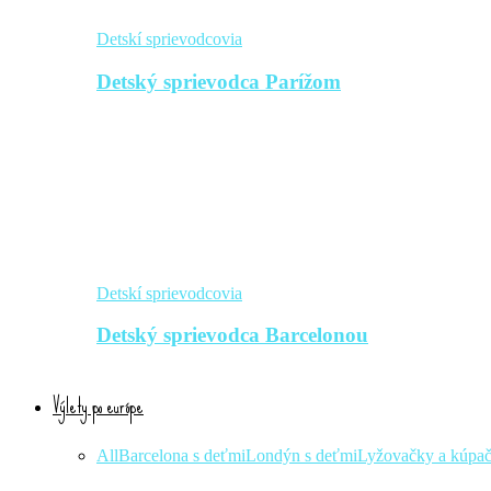
Detskí sprievodcovia
Detský sprievodca Parížom
Detskí sprievodcovia
Detský sprievodca Barcelonou
Výlety po európe
All
Barcelona s deťmi
Londýn s deťmi
Lyžovačky a kúpa