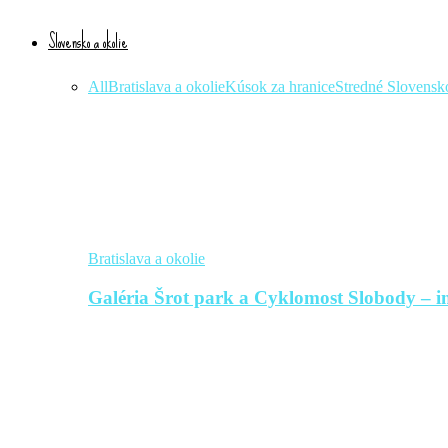
Slovensko a okolie
All
Bratislava a okolie
Kúsok za hranice
Stredné Slovensk
Bratislava a okolie
Galéria Šrot park a Cyklomost Slobody – in