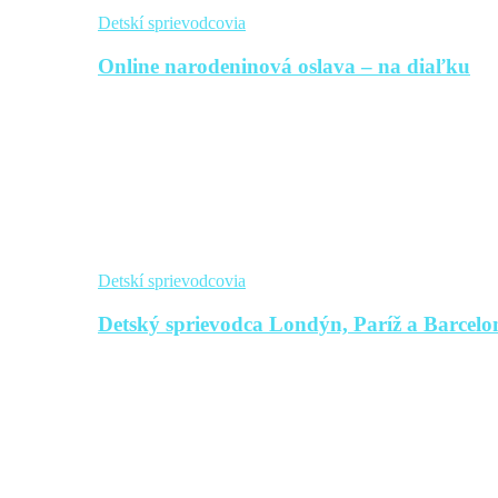
Detskí sprievodcovia
Online narodeninová oslava – na diaľku
Detskí sprievodcovia
Detský sprievodca Londýn, Paríž a Barcelon