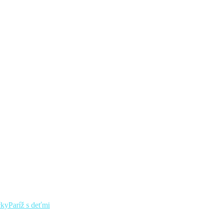
čky
Paríž s deťmi