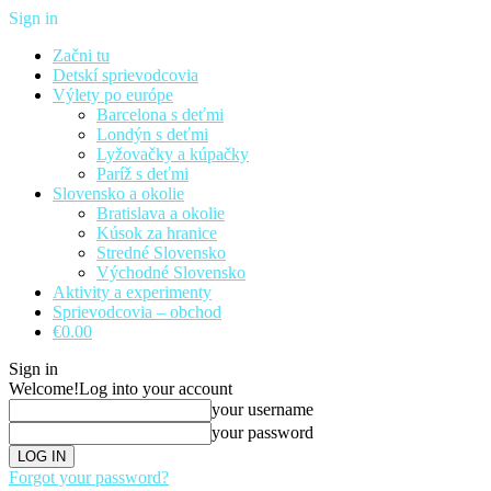
Sign in
Začni tu
Detskí sprievodcovia
Výlety po európe
Barcelona s deťmi
Londýn s deťmi
Lyžovačky a kúpačky
Paríž s deťmi
Slovensko a okolie
Bratislava a okolie
Kúsok za hranice
Stredné Slovensko
Východné Slovensko
Aktivity a experimenty
Sprievodcovia – obchod
€0.00
Sign in
Welcome!
Log into your account
your username
your password
Forgot your password?