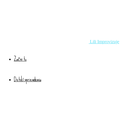
Lili Improvizuje
Začni tu
Detskí sprievodcovia