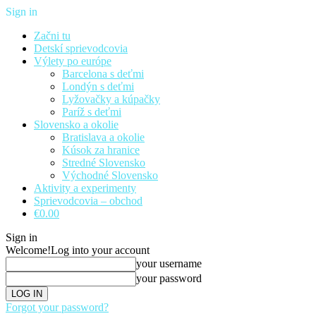
Sign in
Začni tu
Detskí sprievodcovia
Výlety po európe
Barcelona s deťmi
Londýn s deťmi
Lyžovačky a kúpačky
Paríž s deťmi
Slovensko a okolie
Bratislava a okolie
Kúsok za hranice
Stredné Slovensko
Východné Slovensko
Aktivity a experimenty
Sprievodcovia – obchod
€0.00
Sign in
Welcome!
Log into your account
your username
your password
Forgot your password?