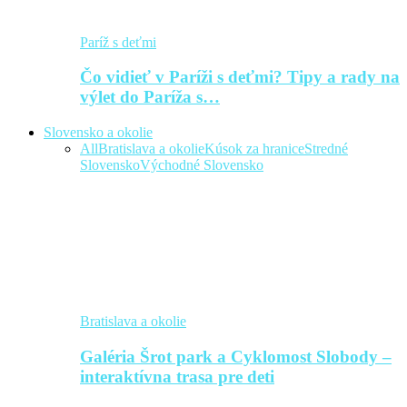
Paríž s deťmi
Čo vidieť v Paríži s deťmi? Tipy a rady na
výlet do Paríža s…
Slovensko a okolie
All
Bratislava a okolie
Kúsok za hranice
Stredné
Slovensko
Východné Slovensko
Bratislava a okolie
Galéria Šrot park a Cyklomost Slobody –
interaktívna trasa pre deti