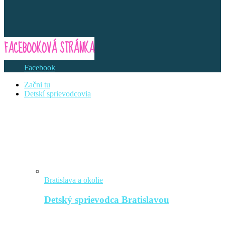
FACEBOOKOVÁ STRÁNKA
Facebook
Začni tu
Detskí sprievodcovia
Bratislava a okolie
Detský sprievodca Bratislavou