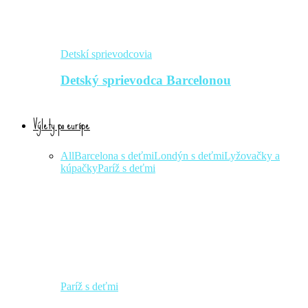
Detskí sprievodcovia
Detský sprievodca Barcelonou
Výlety po európe
All
Barcelona s deťmi
Londýn s deťmi
Lyžovačky a
kúpačky
Paríž s deťmi
Paríž s deťmi