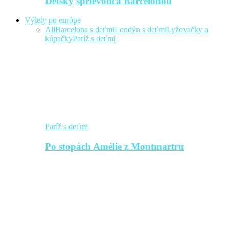
Detský sprievodca Barcelonou
Výlety po európe
All
Barcelona s deťmi
Londýn s deťmi
Lyžovačky a
kúpačky
Paríž s deťmi
Paríž s deťmi
Po stopách Amélie z Montmartru