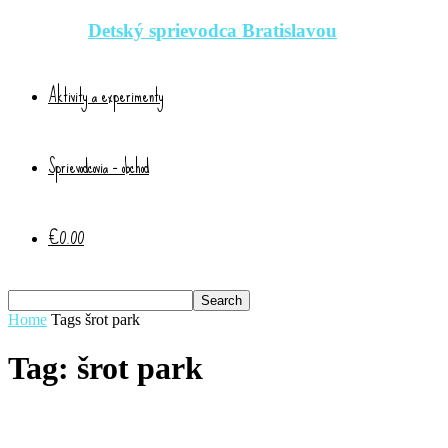
Detský sprievodca Bratislavou
Aktivity a experimenty
Sprievodcovia – obchod
€0.00
Home
Tags
šrot park
Tag: šrot park