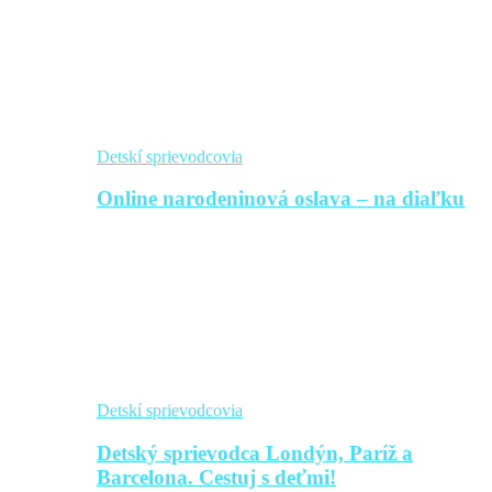
Detskí sprievodcovia
Online narodeninová oslava – na diaľku
Detskí sprievodcovia
Detský sprievodca Londýn, Paríž a
Barcelona. Cestuj s deťmi!