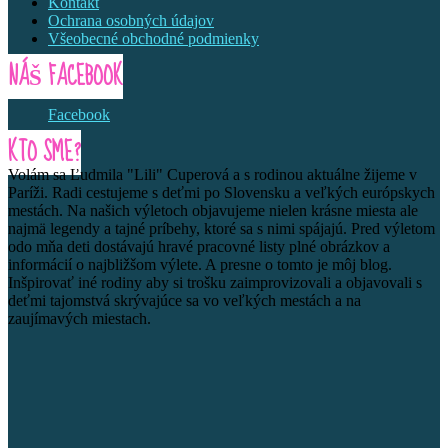
Kontakt
Ochrana osobných údajov
Všeobecné obchodné podmienky
NÁŠ FACEBOOK
Facebook
KTO SME?
Volám sa Ľudmila "Lili" Cuperová a s rodinou aktuálne žijeme v
Paríži. Radi cestujeme s deťmi po Slovensku a veľkých európskych
mestách. Na našich výletoch objavujeme nielen krásne miesta ale
najmä legendy a tajné príbehy, ktoré sa s nimi spájajú. Pred výletom
odo mňa deti dostávajú hravé pracovné listy plné obrázkov a
informácií o najbližšom výlete. A presne o tomto je môj blog.
Inšpirovať iné rodiny aby si trošku zaimprovizovali a objavovali s
deťmi tajomstvá skrývajúce sa vo veľkých mestách a na
zaujímavých miestach.