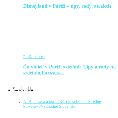
Disneyland v Paríži – tipy, rady, atrakcie
Paríž s deťmi
Čo vidieť v Paríži s deťmi? Tipy a rady na
výlet do Paríža s…
Slovensko a okolie
All
Bratislava a okolie
Kúsok za hranice
Stredné
Slovensko
Východné Slovensko