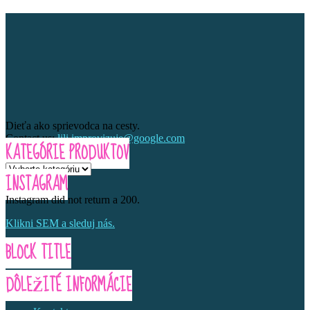
Dieťa ako sprievodca na cesty.
Contact us:
lili.improvizuje@google.com
KATEGÓRIE PRODUKTOV
INSTAGRAM
Instagram did not return a 200.
Klikni SEM a sleduj nás.
BLOCK TITLE
DÔLEŽITÉ INFORMÁCIE