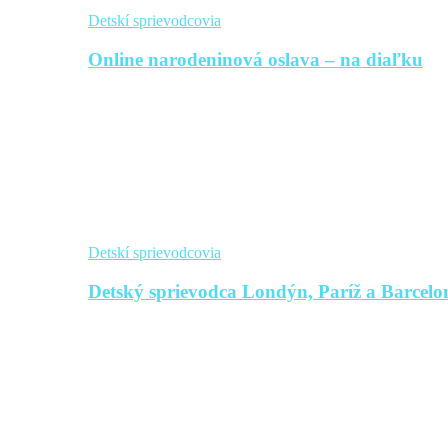
Detskí sprievodcovia
Online narodeninová oslava – na diaľku
Detskí sprievodcovia
Detský sprievodca Londýn, Paríž a Barcelon