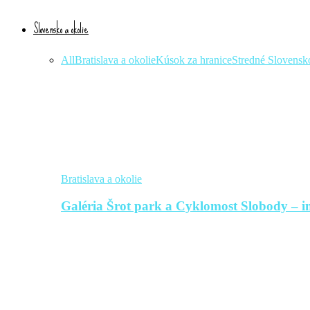
Slovensko a okolie
All
Bratislava a okolie
Kúsok za hranice
Stredné Slovensk
Bratislava a okolie
Galéria Šrot park a Cyklomost Slobody – in