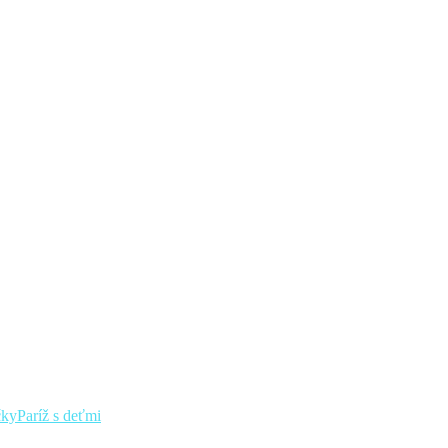
čky
Paríž s deťmi