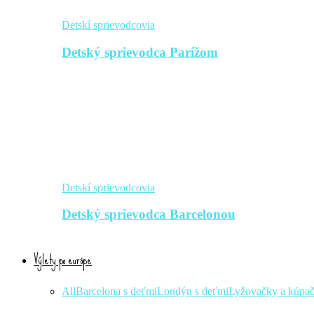
Detskí sprievodcovia
Detský sprievodca Parížom
Detskí sprievodcovia
Detský sprievodca Barcelonou
Výlety po európe
All
Barcelona s deťmi
Londýn s deťmi
Lyžovačky a kúpa