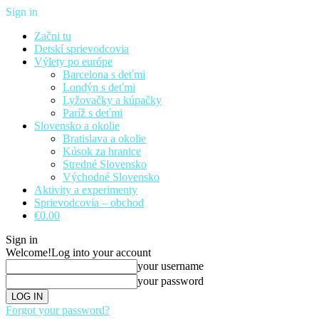
Sign in
Začni tu
Detskí sprievodcovia
Výlety po európe
Barcelona s deťmi
Londýn s deťmi
Lyžovačky a kúpačky
Paríž s deťmi
Slovensko a okolie
Bratislava a okolie
Kúsok za hranice
Stredné Slovensko
Východné Slovensko
Aktivity a experimenty
Sprievodcovia – obchod
€0.00
Sign in
Welcome!
Log into your account
your username
your password
Forgot your password?