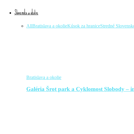
Slovensko a okolie
All
Bratislava a okolie
Kúsok za hranice
Stredné Slovensk
Bratislava a okolie
Galéria Šrot park a Cyklomost Slobody – in