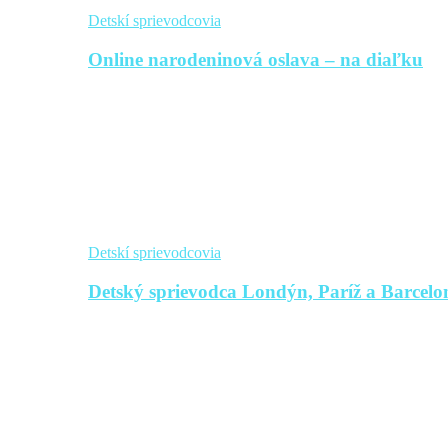
Detskí sprievodcovia
Online narodeninová oslava – na diaľku
Detskí sprievodcovia
Detský sprievodca Londýn, Paríž a Barcelon