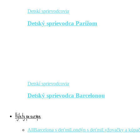
Detskí sprievodcovia
Detský sprievodca Parížom
Detskí sprievodcovia
Detský sprievodca Barcelonou
Výlety po európe
All
Barcelona s deťmi
Londýn s deťmi
Lyžovačky a kúpa