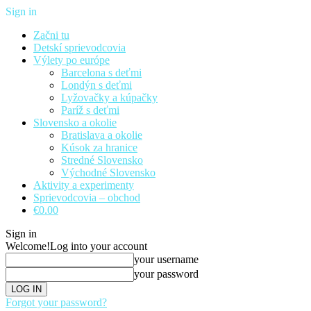
Sign in
Začni tu
Detskí sprievodcovia
Výlety po európe
Barcelona s deťmi
Londýn s deťmi
Lyžovačky a kúpačky
Paríž s deťmi
Slovensko a okolie
Bratislava a okolie
Kúsok za hranice
Stredné Slovensko
Východné Slovensko
Aktivity a experimenty
Sprievodcovia – obchod
€0.00
Sign in
Welcome!
Log into your account
your username
your password
Forgot your password?