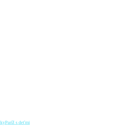
čky
Paríž s deťmi