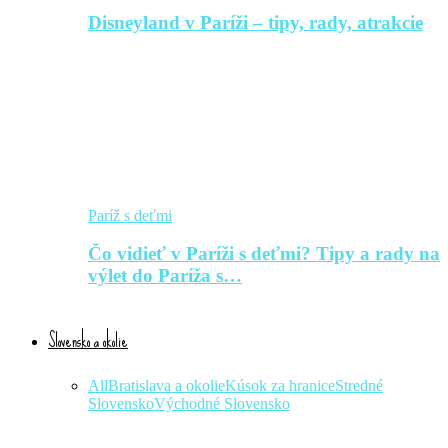
Disneyland v Paríži – tipy, rady, atrakcie
Paríž s deťmi
Čo vidieť v Paríži s deťmi? Tipy a rady na
výlet do Paríža s…
Slovensko a okolie
All
Bratislava a okolie
Kúsok za hranice
Stredné
Slovensko
Východné Slovensko