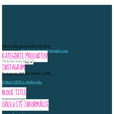
Dieťa ako sprievodca na cesty.
Contact us:
lili.improvizuje@google.com
KATEGÓRIE PRODUKTOV
INSTAGRAM
Instagram did not return a 200.
Klikni SEM a sleduj nás.
BLOCK TITLE
DÔLEŽITÉ INFORMÁCIE