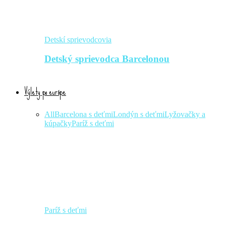
Detskí sprievodcovia
Detský sprievodca Barcelonou
Výlety po európe
All
Barcelona s deťmi
Londýn s deťmi
Lyžovačky a
kúpačky
Paríž s deťmi
Paríž s deťmi