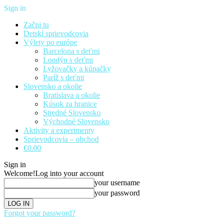
Sign in
Začni tu
Detskí sprievodcovia
Výlety po európe
Barcelona s deťmi
Londýn s deťmi
Lyžovačky a kúpačky
Paríž s deťmi
Slovensko a okolie
Bratislava a okolie
Kúsok za hranice
Stredné Slovensko
Východné Slovensko
Aktivity a experimenty
Sprievodcovia – obchod
€0.00
Sign in
Welcome!
Log into your account
your username
your password
Forgot your password?