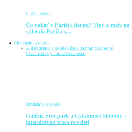
Paríž s deťmi
Čo vidieť v Paríži s deťmi? Tipy a rady na
výlet do Paríža s…
Slovensko a okolie
All
Bratislava a okolie
Kúsok za hranice
Stredné
Slovensko
Východné Slovensko
Bratislava a okolie
Galéria Šrot park a Cyklomost Slobody –
interaktívna trasa pre deti