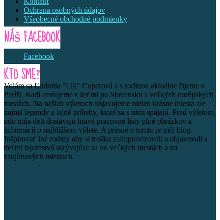
Kontakt
Ochrana osobných údajov
Všeobecné obchodné podmienky
NÁŠ FACEBOOK
Facebook
KTO SME?
Volám sa Ľudmila "Lili" Cuperová a s rodinou aktuálne žijeme v
Paríži. Radi cestujeme s deťmi po Slovensku a veľkých európskych
mestách. Na našich výletoch objavujeme nielen krásne miesta ale
najmä legendy a tajné príbehy, ktoré sa s nimi spájajú. Pred výletom
odo mňa deti dostávajú hravé pracovné listy plné obrázkov a
informácií o najbližšom výlete. A presne o tomto je môj blog.
Inšpirovať iné rodiny aby si trošku zaimprovizovali a objavovali s
deťmi tajomstvá skrývajúce sa vo veľkých mestách a na
zaujímavých miestach.