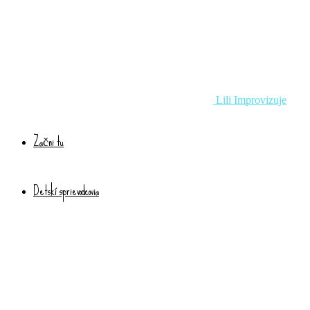
Lili Improvizuje
Začni tu
Detskí sprievodcovia