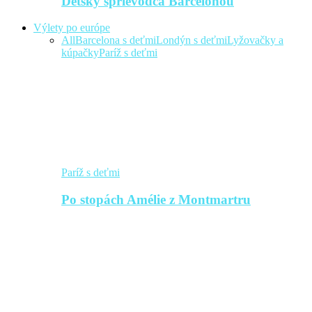
Detský sprievodca Barcelonou
Výlety po európe
All
Barcelona s deťmi
Londýn s deťmi
Lyžovačky a
kúpačky
Paríž s deťmi
Paríž s deťmi
Po stopách Amélie z Montmartru