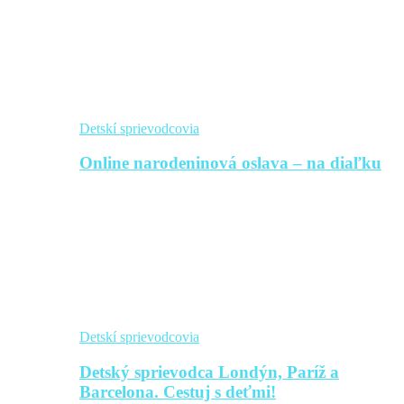
Detskí sprievodcovia
Online narodeninová oslava – na diaľku
Detskí sprievodcovia
Detský sprievodca Londýn, Paríž a
Barcelona. Cestuj s deťmi!