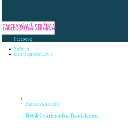
FACEBOOKOVÁ STRÁNKA
Facebook
Začni tu
Detskí sprievodcovia
Bratislava a okolie
Detský sprievodca Bratislavou