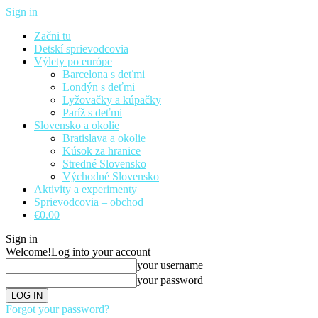
Sign in
Začni tu
Detskí sprievodcovia
Výlety po európe
Barcelona s deťmi
Londýn s deťmi
Lyžovačky a kúpačky
Paríž s deťmi
Slovensko a okolie
Bratislava a okolie
Kúsok za hranice
Stredné Slovensko
Východné Slovensko
Aktivity a experimenty
Sprievodcovia – obchod
€0.00
Sign in
Welcome!
Log into your account
your username
your password
Forgot your password?