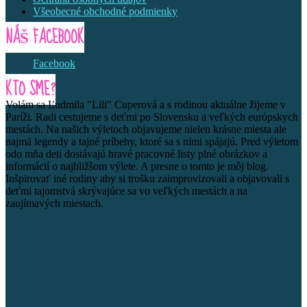
Všeobecné obchodné podmienky
NÁŠ FACEBOOK
Facebook
KTO SME?
Volám sa Ľudmila "Lili" Cuperová a s rodinou aktuálne žijeme v
Paríži. Radi cestujeme s deťmi po Slovensku a veľkých európskych
mestách. Na našich výletoch objavujeme nielen krásne miesta ale
najmä legendy a tajné príbehy, ktoré sa s nimi spájajú. Pred výletom
odo mňa deti dostávajú hravé pracovné listy plné obrázkov a
informácií o najbližšom výlete. A presne o tomto je môj blog.
Inšpirovať iné rodiny aby si trošku zaimprovizovali a objavovali s
deťmi tajomstvá skrývajúce sa vo veľkých mestách a na
zaujímavých miestach.