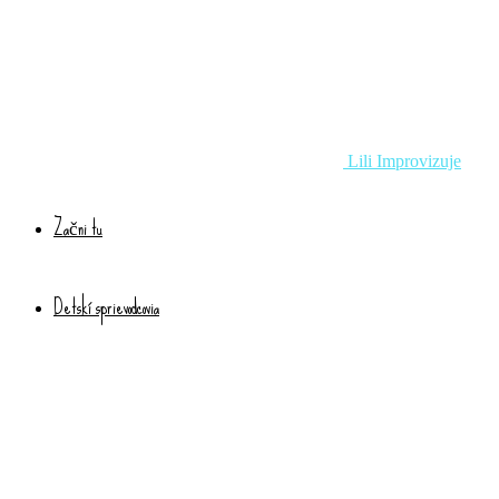
Lili Improvizuje
Začni tu
Detskí sprievodcovia