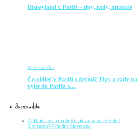
Disneyland v Paríži – tipy, rady, atrakcie
Paríž s deťmi
Čo vidieť v Paríži s deťmi? Tipy a rady na
výlet do Paríža s…
Slovensko a okolie
All
Bratislava a okolie
Kúsok za hranice
Stredné
Slovensko
Východné Slovensko