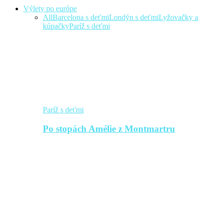
Výlety po európe
All
Barcelona s deťmi
Londýn s deťmi
Lyžovačky a
kúpačky
Paríž s deťmi
Paríž s deťmi
Po stopách Amélie z Montmartru