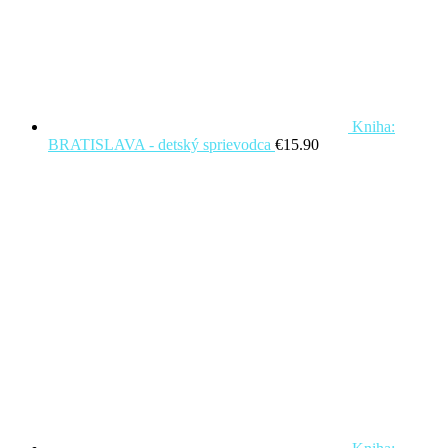
Kniha:
BRATISLAVA - detský sprievodca
€
15.90