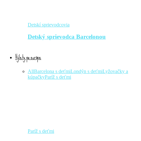
Detskí sprievodcovia
Detský sprievodca Barcelonou
Výlety po európe
All
Barcelona s deťmi
Londýn s deťmi
Lyžovačky a
kúpačky
Paríž s deťmi
Paríž s deťmi