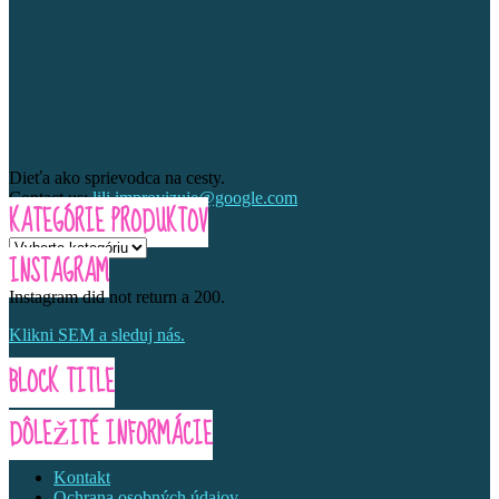
Dieťa ako sprievodca na cesty.
Contact us:
lili.improvizuje@google.com
KATEGÓRIE PRODUKTOV
INSTAGRAM
Instagram did not return a 200.
Klikni SEM a sleduj nás.
BLOCK TITLE
DÔLEŽITÉ INFORMÁCIE
Kontakt
Ochrana osobných údajov