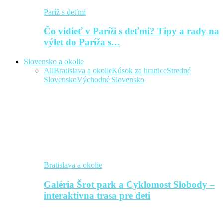
Paríž s deťmi
Čo vidieť v Paríži s deťmi? Tipy a rady na
výlet do Paríža s…
Slovensko a okolie
All
Bratislava a okolie
Kúsok za hranice
Stredné
Slovensko
Východné Slovensko
Bratislava a okolie
Galéria Šrot park a Cyklomost Slobody –
interaktívna trasa pre deti