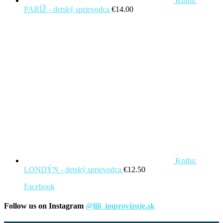
Kniha:
PARÍŽ - detský sprievodca
€
14.00
Kniha:
LONDÝN - detský sprievodca
€
12.50
Facebook
Follow us on Instagram
@lili_improvizuje.sk