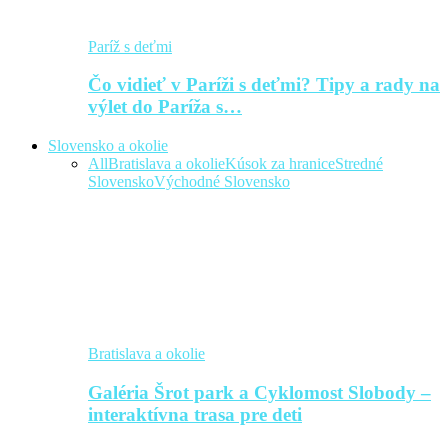
Paríž s deťmi
Čo vidieť v Paríži s deťmi? Tipy a rady na
výlet do Paríža s…
Slovensko a okolie
All
Bratislava a okolie
Kúsok za hranice
Stredné
Slovensko
Východné Slovensko
Bratislava a okolie
Galéria Šrot park a Cyklomost Slobody –
interaktívna trasa pre deti