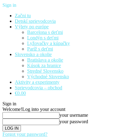
Sign in
Začni tu
Detskí sprievodcovia
Výlety po európe
Barcelona s deťmi
Londýn s deťmi
Lyžovačky a kúpačky
Paríž s deťmi
Slovensko a okolie
Bratislava a okolie
Kúsok za hranice
Stredné Slovensko
Východné Slovensko
Aktivity a experimenty
Sprievodcovia – obchod
€0.00
Sign in
Welcome!
Log into your account
your username
your password
Forgot your password?