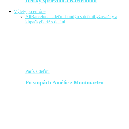
Detský sprievodca Barcelonou
Výlety po európe
All
Barcelona s deťmi
Londýn s deťmi
Lyžovačky a
kúpačky
Paríž s deťmi
Paríž s deťmi
Po stopách Amélie z Montmartru