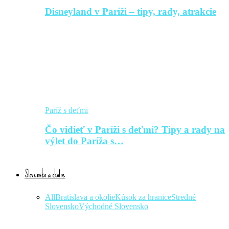
Disneyland v Paríži – tipy, rady, atrakcie
Paríž s deťmi
Čo vidieť v Paríži s deťmi? Tipy a rady na
výlet do Paríža s…
Slovensko a okolie
All
Bratislava a okolie
Kúsok za hranice
Stredné
Slovensko
Východné Slovensko