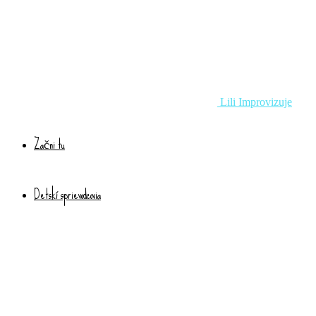
Lili Improvizuje
Začni tu
Detskí sprievodcovia