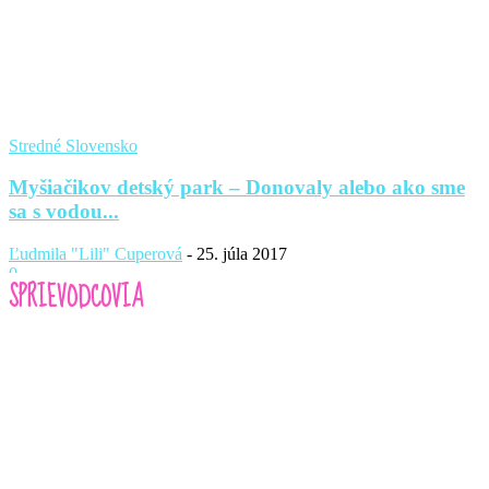
Stredné Slovensko
Myšiačikov detský park – Donovaly alebo ako sme
sa s vodou...
Ľudmila "Lili" Cuperová
-
25. júla 2017
0
SPRIEVODCOVIA