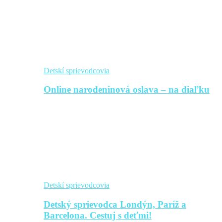
Detskí sprievodcovia
Online narodeninová oslava – na diaľku
Detskí sprievodcovia
Detský sprievodca Londýn, Paríž a
Barcelona. Cestuj s deťmi!