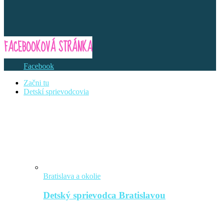
FACEBOOKOVÁ STRÁNKA
Facebook
Začni tu
Detskí sprievodcovia
Bratislava a okolie
Detský sprievodca Bratislavou