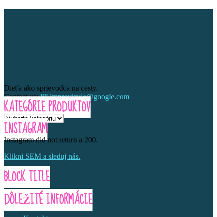
Dieťa ako sprievodca na cesty.
Contact us:
lili.improvizuje@google.com
KATEGÓRIE PRODUKTOV
INSTAGRAM
Instagram did not return a 200.
Klikni SEM a sleduj nás.
BLOCK TITLE
DÔLEŽITÉ INFORMÁCIE