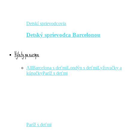
Detskí sprievodcovia
Detský sprievodca Barcelonou
Výlety po európe
All
Barcelona s deťmi
Londýn s deťmi
Lyžovačky a
kúpačky
Paríž s deťmi
Paríž s deťmi