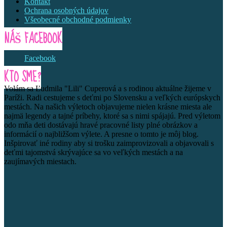
Kontakt
Ochrana osobných údajov
Všeobecné obchodné podmienky
NÁŠ FACEBOOK
Facebook
KTO SME?
Volám sa Ľudmila "Lili" Cuperová a s rodinou aktuálne žijeme v
Paríži. Radi cestujeme s deťmi po Slovensku a veľkých európskych
mestách. Na našich výletoch objavujeme nielen krásne miesta ale
najmä legendy a tajné príbehy, ktoré sa s nimi spájajú. Pred výletom
odo mňa deti dostávajú hravé pracovné listy plné obrázkov a
informácií o najbližšom výlete. A presne o tomto je môj blog.
Inšpirovať iné rodiny aby si trošku zaimprovizovali a objavovali s
deťmi tajomstvá skrývajúce sa vo veľkých mestách a na
zaujímavých miestach.