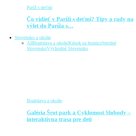
Paríž s deťmi
Čo vidieť v Paríži s deťmi? Tipy a rady na
výlet do Paríža s…
Slovensko a okolie
All
Bratislava a okolie
Kúsok za hranice
Stredné
Slovensko
Východné Slovensko
Bratislava a okolie
Galéria Šrot park a Cyklomost Slobody –
interaktívna trasa pre deti