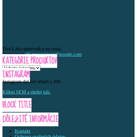
Dieťa ako sprievodca na cesty.
Contact us:
lili.improvizuje@google.com
KATEGÓRIE PRODUKTOV
INSTAGRAM
Instagram did not return a 200.
Klikni SEM a sleduj nás.
BLOCK TITLE
DÔLEŽITÉ INFORMÁCIE
Kontakt
Ochrana osobných údajov