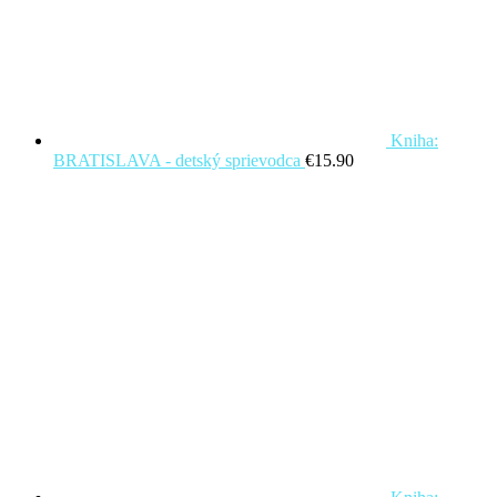
Kniha:
BRATISLAVA - detský sprievodca
€
15.90