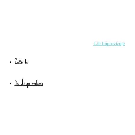
Lili Improvizuje
Začni tu
Detskí sprievodcovia