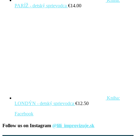
Kniha:
PARÍŽ - detský sprievodca
€
14.00
Kniha:
LONDÝN - detský sprievodca
€
12.50
Facebook
Follow us on Instagram
@lili_improvizuje.sk