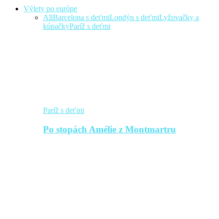
Výlety po európe
All
Barcelona s deťmi
Londýn s deťmi
Lyžovačky a
kúpačky
Paríž s deťmi
Paríž s deťmi
Po stopách Amélie z Montmartru