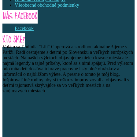
Všeobecné obchodné podmienky
NÁŠ FACEBOOK
Facebook
KTO SME?
Volám sa Ľudmila "Lili" Cuperová a s rodinou aktuálne žijeme v
Paríži. Radi cestujeme s deťmi po Slovensku a veľkých európskych
mestách. Na našich výletoch objavujeme nielen krásne miesta ale
najmä legendy a tajné príbehy, ktoré sa s nimi spájajú. Pred výletom
odo mňa deti dostávajú hravé pracovné listy plné obrázkov a
informácií o najbližšom výlete. A presne o tomto je môj blog.
Inšpirovať iné rodiny aby si trošku zaimprovizovali a objavovali s
deťmi tajomstvá skrývajúce sa vo veľkých mestách a na
zaujímavých miestach.