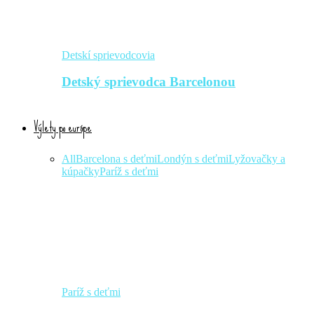
Detskí sprievodcovia
Detský sprievodca Barcelonou
Výlety po európe
All
Barcelona s deťmi
Londýn s deťmi
Lyžovačky a
kúpačky
Paríž s deťmi
Paríž s deťmi