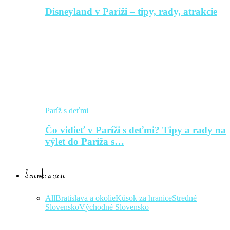
Disneyland v Paríži – tipy, rady, atrakcie
Paríž s deťmi
Čo vidieť v Paríži s deťmi? Tipy a rady na
výlet do Paríža s…
Slovensko a okolie
All
Bratislava a okolie
Kúsok za hranice
Stredné
Slovensko
Východné Slovensko