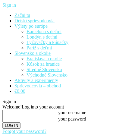
Sign in
Začni tu
Detskí sprievodcovia
Výlety po európe
Barcelona s deťmi
Londýn s deťmi
Lyžovačky a kúpačky
Paríž s deťmi
Slovensko a okolie
Bratislava a okolie
Kúsok za hranice
Stredné Slovensko
Východné Slovensko
Aktivity a experimenty
Sprievodcovia – obchod
€0.00
Sign in
Welcome!
Log into your account
your username
your password
Forgot your password?