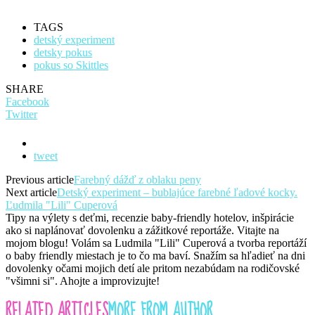
TAGS
detský experiment
detsky pokus
pokus so Skittles
SHARE
Facebook
Twitter
tweet
Previous article
Farebný dážď z oblaku peny
Next article
Detský experiment – bublajúce farebné ľadové kocky.
Ľudmila "Lili" Cuperová
Tipy na výlety s deťmi, recenzie baby-friendly hotelov, inšpirácie
ako si naplánovať dovolenku a zážitkové reportáže. Vitajte na
mojom blogu! Volám sa Ludmila "Lili" Cuperová a tvorba reportáží
o baby friendly miestach je to čo ma baví. Snažím sa hľadieť na dni
dovolenky očami mojich detí ale pritom nezabúdam na rodičovské
"všimni si". Ahojte a improvizujte!
RELATED ARTICLES
MORE FROM AUTHOR