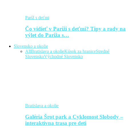
Paríž s deťmi
Čo vidieť v Paríži s deťmi? Tipy a rady na
výlet do Paríža s…
Slovensko a okolie
All
Bratislava a okolie
Kúsok za hranice
Stredné
Slovensko
Východné Slovensko
Bratislava a okolie
Galéria Šrot park a Cyklomost Slobody –
interaktívna trasa pre deti