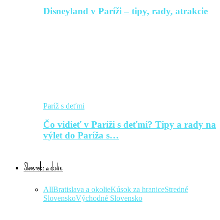
Disneyland v Paríži – tipy, rady, atrakcie
Paríž s deťmi
Čo vidieť v Paríži s deťmi? Tipy a rady na
výlet do Paríža s…
Slovensko a okolie
All
Bratislava a okolie
Kúsok za hranice
Stredné
Slovensko
Východné Slovensko