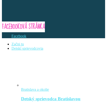
FACEBOOKOVÁ STRÁNKA
Facebook
Začni tu
Detskí sprievodcovia
Bratislava a okolie
Detský sprievodca Bratislavou