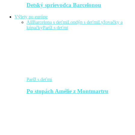
Detský sprievodca Barcelonou
Výlety po európe
All
Barcelona s deťmi
Londýn s deťmi
Lyžovačky a
kúpačky
Paríž s deťmi
Paríž s deťmi
Po stopách Amélie z Montmartru