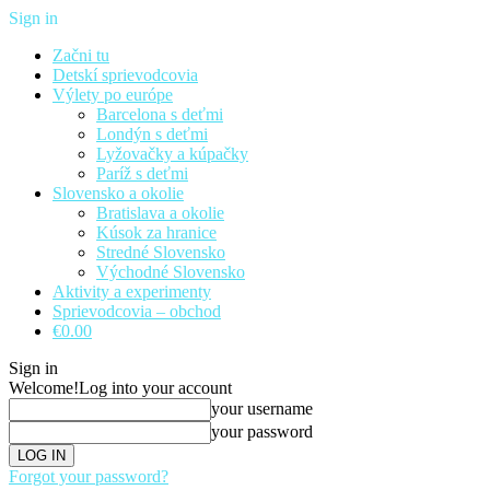
Sign in
Začni tu
Detskí sprievodcovia
Výlety po európe
Barcelona s deťmi
Londýn s deťmi
Lyžovačky a kúpačky
Paríž s deťmi
Slovensko a okolie
Bratislava a okolie
Kúsok za hranice
Stredné Slovensko
Východné Slovensko
Aktivity a experimenty
Sprievodcovia – obchod
€0.00
Sign in
Welcome!
Log into your account
your username
your password
Forgot your password?