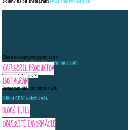
Follow us on Instagram
@lili_improvizuje.sk
Dieťa ako sprievodca na cesty.
Contact us:
lili.improvizuje@google.com
KATEGÓRIE PRODUKTOV
INSTAGRAM
Instagram did not return a 200.
Klikni SEM a sleduj nás.
BLOCK TITLE
DÔLEŽITÉ INFORMÁCIE