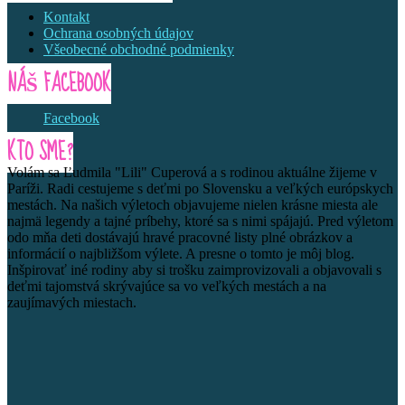
Kontakt
Ochrana osobných údajov
Všeobecné obchodné podmienky
NÁŠ FACEBOOK
Facebook
KTO SME?
Volám sa Ľudmila "Lili" Cuperová a s rodinou aktuálne žijeme v
Paríži. Radi cestujeme s deťmi po Slovensku a veľkých európskych
mestách. Na našich výletoch objavujeme nielen krásne miesta ale
najmä legendy a tajné príbehy, ktoré sa s nimi spájajú. Pred výletom
odo mňa deti dostávajú hravé pracovné listy plné obrázkov a
informácií o najbližšom výlete. A presne o tomto je môj blog.
Inšpirovať iné rodiny aby si trošku zaimprovizovali a objavovali s
deťmi tajomstvá skrývajúce sa vo veľkých mestách a na
zaujímavých miestach.