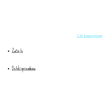
Lili Improvizuje
Začni tu
Detskí sprievodcovia