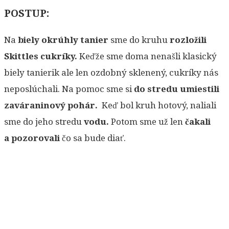
POSTUP:
Na
biely okrúhly tanier
sme do kruhu
rozložili
Skittles cukríky.
Keďže sme doma nenašli klasický
biely tanierik ale len ozdobný sklenený, cukríky nás
neposlúchali. Na pomoc sme si
do stredu umiestili
zaváraninový pohár.
Keď bol kruh hotový, naliali
sme do jeho stredu
vodu.
Potom sme už len
čakali
a pozorovali
čo sa bude diať.