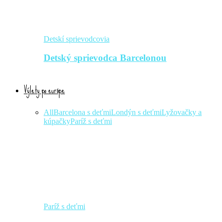
Detskí sprievodcovia
Detský sprievodca Barcelonou
Výlety po európe
All
Barcelona s deťmi
Londýn s deťmi
Lyžovačky a
kúpačky
Paríž s deťmi
Paríž s deťmi