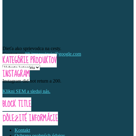
Dieťa ako sprievodca na cesty.
Contact us:
lili.improvizuje@google.com
KATEGÓRIE PRODUKTOV
INSTAGRAM
Instagram did not return a 200.
Klikni SEM a sleduj nás.
BLOCK TITLE
DÔLEŽITÉ INFORMÁCIE
Kontakt
Ochrana osobných údajov