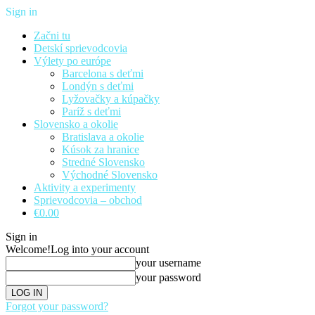
Sign in
Začni tu
Detskí sprievodcovia
Výlety po európe
Barcelona s deťmi
Londýn s deťmi
Lyžovačky a kúpačky
Paríž s deťmi
Slovensko a okolie
Bratislava a okolie
Kúsok za hranice
Stredné Slovensko
Východné Slovensko
Aktivity a experimenty
Sprievodcovia – obchod
€0.00
Sign in
Welcome!
Log into your account
your username
your password
Forgot your password?