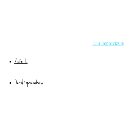
Lili Improvizuje
Začni tu
Detskí sprievodcovia