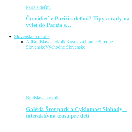
Paríž s deťmi
Čo vidieť v Paríži s deťmi? Tipy a rady na
výlet do Paríža s…
Slovensko a okolie
All
Bratislava a okolie
Kúsok za hranice
Stredné
Slovensko
Východné Slovensko
Bratislava a okolie
Galéria Šrot park a Cyklomost Slobody –
interaktívna trasa pre deti