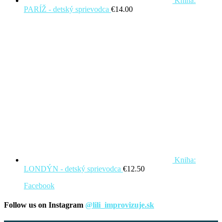
Kniha:
PARÍŽ - detský sprievodca
€
14.00
Kniha:
LONDÝN - detský sprievodca
€
12.50
Facebook
Follow us on Instagram
@lili_improvizuje.sk