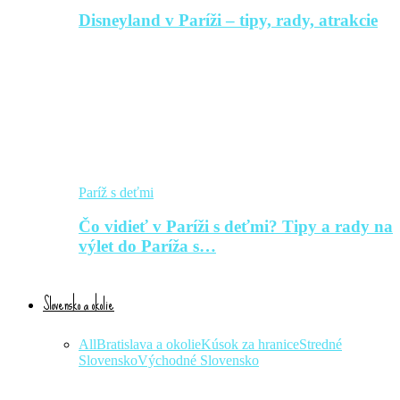
Disneyland v Paríži – tipy, rady, atrakcie
Paríž s deťmi
Čo vidieť v Paríži s deťmi? Tipy a rady na
výlet do Paríža s…
Slovensko a okolie
All
Bratislava a okolie
Kúsok za hranice
Stredné
Slovensko
Východné Slovensko