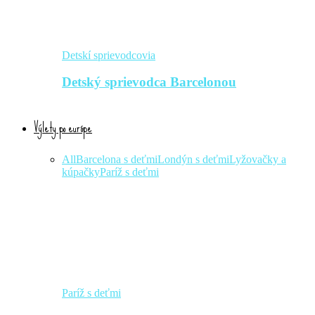
Detskí sprievodcovia
Detský sprievodca Barcelonou
Výlety po európe
All
Barcelona s deťmi
Londýn s deťmi
Lyžovačky a
kúpačky
Paríž s deťmi
Paríž s deťmi