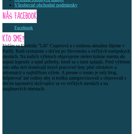
Všeobecné obchodné podmienky
NÁŠ FACEBOOK
Facebook
KTO SME?
Volám sa Ľudmila "Lili" Cuperová a s rodinou aktuálne žijeme v
Paríži. Radi cestujeme s deťmi po Slovensku a veľkých európskych
mestách. Na našich výletoch objavujeme nielen krásne miesta ale
najmä legendy a tajné príbehy, ktoré sa s nimi spájajú. Pred výletom
odo mňa deti dostávajú hravé pracovné listy plné obrázkov a
informácií o najbližšom výlete. A presne o tomto je môj blog.
Inšpirovať iné rodiny aby si trošku zaimprovizovali a objavovali s
deťmi tajomstvá skrývajúce sa vo veľkých mestách a na
zaujímavých miestach.