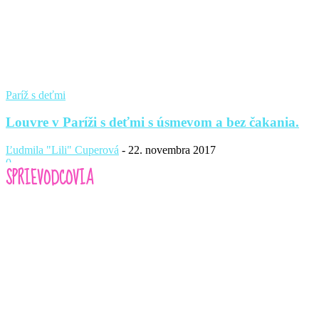
Paríž s deťmi
Louvre v Paríži s deťmi s úsmevom a bez čakania.
Ľudmila "Lili" Cuperová
-
22. novembra 2017
0
SPRIEVODCOVIA