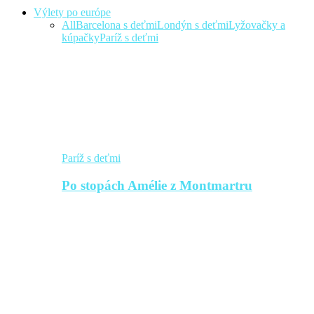
Výlety po európe
All
Barcelona s deťmi
Londýn s deťmi
Lyžovačky a
kúpačky
Paríž s deťmi
Paríž s deťmi
Po stopách Amélie z Montmartru