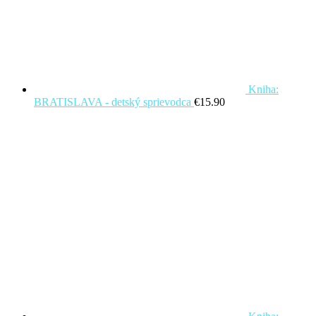
Kniha:
BRATISLAVA - detský sprievodca
€
15.90