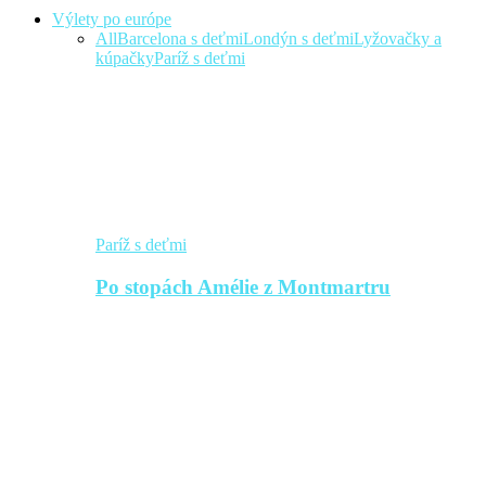
Výlety po európe
All
Barcelona s deťmi
Londýn s deťmi
Lyžovačky a
kúpačky
Paríž s deťmi
Paríž s deťmi
Po stopách Amélie z Montmartru