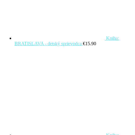
Kniha:
BRATISLAVA - detský sprievodca
€
15.90