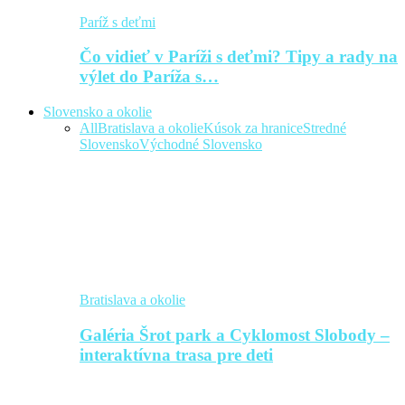
Paríž s deťmi
Čo vidieť v Paríži s deťmi? Tipy a rady na
výlet do Paríža s…
Slovensko a okolie
All
Bratislava a okolie
Kúsok za hranice
Stredné
Slovensko
Východné Slovensko
Bratislava a okolie
Galéria Šrot park a Cyklomost Slobody –
interaktívna trasa pre deti