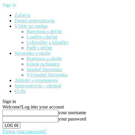
Sign in
Začni tu
Detskí sprievodcovia
Výlety po európe
Barcelona s deťmi
Londýn s deťmi
Lyžovačky a kúpačky
Paríž s deťmi
Slovensko a okolie
Bratislava a okolie
Kúsok za hranice
Stredné Slovensko
Východné Slovensko
Aktivity a experimenty
Sprievodcovia – obchod
€0.00
Sign in
Welcome!
Log into your account
your username
your password
Forgot your password?