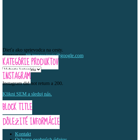
Dieťa ako sprievodca na cesty.
Contact us:
lili.improvizuje@google.com
KATEGÓRIE PRODUKTOV
INSTAGRAM
Instagram did not return a 200.
Klikni SEM a sleduj nás.
BLOCK TITLE
DÔLEŽITÉ INFORMÁCIE
Kontakt
Ochrana osobných údajov