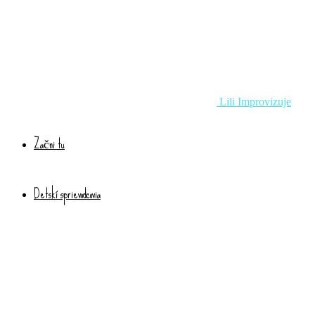
Lili Improvizuje
Začni tu
Detskí sprievodcovia