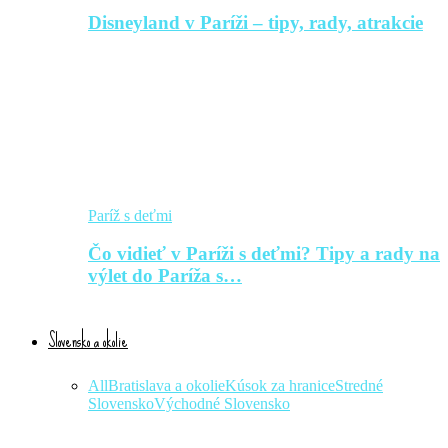
Disneyland v Paríži – tipy, rady, atrakcie
Paríž s deťmi
Čo vidieť v Paríži s deťmi? Tipy a rady na
výlet do Paríža s…
Slovensko a okolie
All
Bratislava a okolie
Kúsok za hranice
Stredné
Slovensko
Východné Slovensko