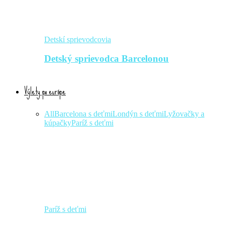
Detskí sprievodcovia
Detský sprievodca Barcelonou
Výlety po európe
All
Barcelona s deťmi
Londýn s deťmi
Lyžovačky a
kúpačky
Paríž s deťmi
Paríž s deťmi