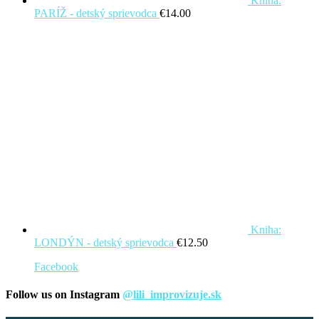
Kniha:
PARÍŽ - detský sprievodca
€
14.00
Kniha:
LONDÝN - detský sprievodca
€
12.50
Facebook
Follow us on Instagram
@lili_improvizuje.sk