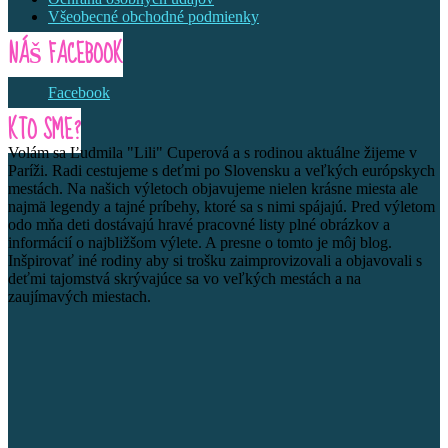
Všeobecné obchodné podmienky
NÁŠ FACEBOOK
Facebook
KTO SME?
Volám sa Ľudmila "Lili" Cuperová a s rodinou aktuálne žijeme v
Paríži. Radi cestujeme s deťmi po Slovensku a veľkých európskych
mestách. Na našich výletoch objavujeme nielen krásne miesta ale
najmä legendy a tajné príbehy, ktoré sa s nimi spájajú. Pred výletom
odo mňa deti dostávajú hravé pracovné listy plné obrázkov a
informácií o najbližšom výlete. A presne o tomto je môj blog.
Inšpirovať iné rodiny aby si trošku zaimprovizovali a objavovali s
deťmi tajomstvá skrývajúce sa vo veľkých mestách a na
zaujímavých miestach.