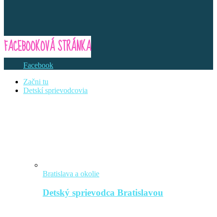
FACEBOOKOVÁ STRÁNKA
Facebook
Začni tu
Detskí sprievodcovia
Bratislava a okolie
Detský sprievodca Bratislavou