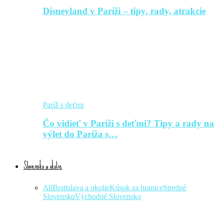
Disneyland v Paríži – tipy, rady, atrakcie
Paríž s deťmi
Čo vidieť v Paríži s deťmi? Tipy a rady na
výlet do Paríža s…
Slovensko a okolie
All
Bratislava a okolie
Kúsok za hranice
Stredné
Slovensko
Východné Slovensko