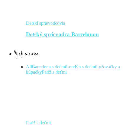
Detskí sprievodcovia
Detský sprievodca Barcelonou
Výlety po európe
All
Barcelona s deťmi
Londýn s deťmi
Lyžovačky a
kúpačky
Paríž s deťmi
Paríž s deťmi