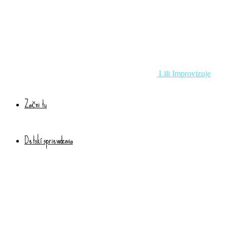
Lili Improvizuje
Začni tu
Detskí sprievodcovia