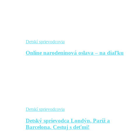
Detskí sprievodcovia
Online narodeninová oslava – na diaľku
Detskí sprievodcovia
Detský sprievodca Londýn, Paríž a
Barcelona. Cestuj s deťmi!