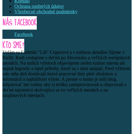
Kontakt
Ochrana osobných údajov
Všeobecné obchodné podmienky
NÁŠ FACEBOOK
Facebook
KTO SME?
Volám sa Ľudmila "Lili" Cuperová a s rodinou aktuálne žijeme v
Paríži. Radi cestujeme s deťmi po Slovensku a veľkých európskych
mestách. Na našich výletoch objavujeme nielen krásne miesta ale
najmä legendy a tajné príbehy, ktoré sa s nimi spájajú. Pred výletom
odo mňa deti dostávajú hravé pracovné listy plné obrázkov a
informácií o najbližšom výlete. A presne o tomto je môj blog.
Inšpirovať iné rodiny aby si trošku zaimprovizovali a objavovali s
deťmi tajomstvá skrývajúce sa vo veľkých mestách a na
zaujímavých miestach.