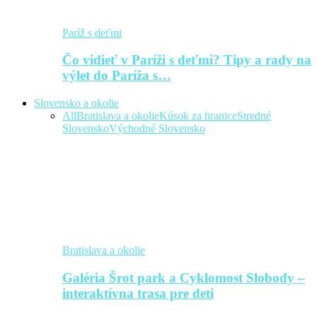
Paríž s deťmi
Čo vidieť v Paríži s deťmi? Tipy a rady na
výlet do Paríža s…
Slovensko a okolie
All
Bratislava a okolie
Kúsok za hranice
Stredné
Slovensko
Východné Slovensko
Bratislava a okolie
Galéria Šrot park a Cyklomost Slobody –
interaktívna trasa pre deti