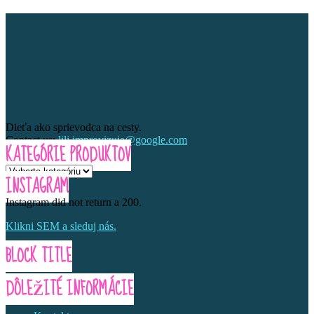
Dieťa ako sprievodca na cesty.
Contact us:
lili.improvizuje@google.com
KATEGÓRIE PRODUKTOV
INSTAGRAM
Instagram did not return a 200.
Klikni SEM a sleduj nás.
BLOCK TITLE
DÔLEŽITÉ INFORMÁCIE