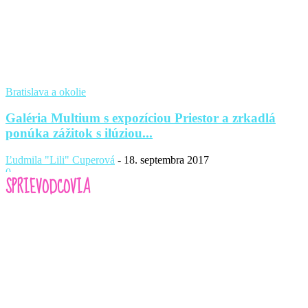
Bratislava a okolie
Galéria Multium s expozíciou Priestor a zrkadlá
ponúka zážitok s ilúziou...
Ľudmila "Lili" Cuperová
-
18. septembra 2017
0
SPRIEVODCOVIA