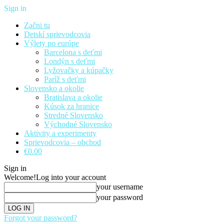
Sign in
Začni tu
Detskí sprievodcovia
Výlety po európe
Barcelona s deťmi
Londýn s deťmi
Lyžovačky a kúpačky
Paríž s deťmi
Slovensko a okolie
Bratislava a okolie
Kúsok za hranice
Stredné Slovensko
Východné Slovensko
Aktivity a experimenty
Sprievodcovia – obchod
€0.00
Sign in
Welcome!
Log into your account
your username
your password
Forgot your password?