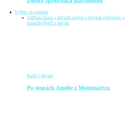
Detský sprievodca Barcelonou
Výlety po európe
All
Barcelona s deťmi
Londýn s deťmi
Lyžovačky a
kúpačky
Paríž s deťmi
Paríž s deťmi
Po stopách Amélie z Montmartru