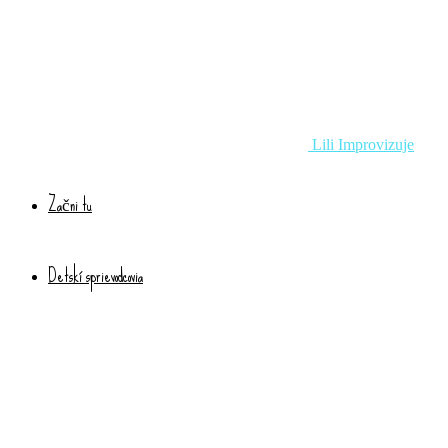
Lili Improvizuje
Začni tu
Detskí sprievodcovia