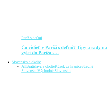
Paríž s deťmi
Čo vidieť v Paríži s deťmi? Tipy a rady na
výlet do Paríža s…
Slovensko a okolie
All
Bratislava a okolie
Kúsok za hranice
Stredné
Slovensko
Východné Slovensko