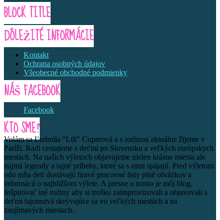
BLOCK TITLE
DÔLEŽITÉ INFORMÁCIE
Kontakt
Ochrana osobných údajov
Všeobecné obchodné podmienky
NÁŠ FACEBOOK
Facebook
KTO SME?
Volám sa Ľudmila "Lili" Cuperová a s rodinou aktuálne žijeme v
Paríži. Radi cestujeme s deťmi po Slovensku a veľkých európskych
mestách. Na našich výletoch objavujeme nielen krásne miesta ale
najmä legendy a tajné príbehy, ktoré sa s nimi spájajú. Pred výletom
odo mňa deti dostávajú hravé pracovné listy plné obrázkov a
informácií o najbližšom výlete. A presne o tomto je môj blog.
Inšpirovať iné rodiny aby si trošku zaimprovizovali a objavovali s
deťmi tajomstvá skrývajúce sa vo veľkých mestách a na
zaujímavých miestach.