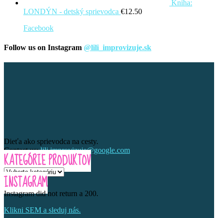
Kniha:
LONDÝN - detský sprievodca
€
12.50
Facebook
Follow us on Instagram
@lili_improvizuje.sk
Dieťa ako sprievodca na cesty.
Contact us:
lili.improvizuje@google.com
KATEGÓRIE PRODUKTOV
INSTAGRAM
Instagram did not return a 200.
Klikni SEM a sleduj nás.