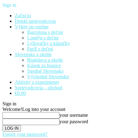
Sign in
Začni tu
Detskí sprievodcovia
Výlety po európe
Barcelona s deťmi
Londýn s deťmi
Lyžovačky a kúpačky
Paríž s deťmi
Slovensko a okolie
Bratislava a okolie
Kúsok za hranice
Stredné Slovensko
Východné Slovensko
Aktivity a experimenty
Sprievodcovia – obchod
€0.00
Sign in
Welcome!
Log into your account
your username
your password
Forgot your password?