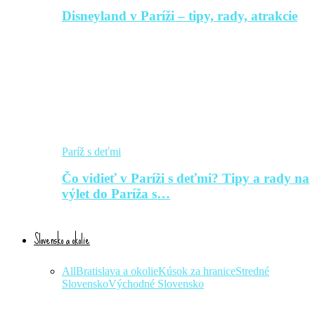
Disneyland v Paríži – tipy, rady, atrakcie
Paríž s deťmi
Čo vidieť v Paríži s deťmi? Tipy a rady na
výlet do Paríža s…
Slovensko a okolie
All
Bratislava a okolie
Kúsok za hranice
Stredné
Slovensko
Východné Slovensko