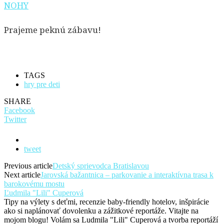
NOHY
Prajeme peknú zábavu!
TAGS
hry pre deti
SHARE
Facebook
Twitter
tweet
Previous article
Detský sprievodca Bratislavou
Next article
Jarovská bažantnica – parkovanie a interaktívna trasa k
barokovému mostu
Ľudmila "Lili" Cuperová
Tipy na výlety s deťmi, recenzie baby-friendly hotelov, inšpirácie
ako si naplánovať dovolenku a zážitkové reportáže. Vitajte na
mojom blogu! Volám sa Ludmila "Lili" Cuperová a tvorba reportáží