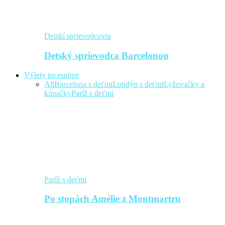
Detskí sprievodcovia
Detský sprievodca Barcelonou
Výlety po európe
All
Barcelona s deťmi
Londýn s deťmi
Lyžovačky a
kúpačky
Paríž s deťmi
Paríž s deťmi
Po stopách Amélie z Montmartru