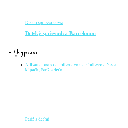
Detskí sprievodcovia
Detský sprievodca Barcelonou
Výlety po európe
All
Barcelona s deťmi
Londýn s deťmi
Lyžovačky a
kúpačky
Paríž s deťmi
Paríž s deťmi