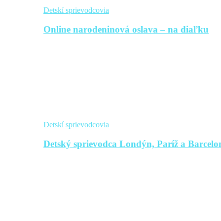
Detskí sprievodcovia
Online narodeninová oslava – na diaľku
Detskí sprievodcovia
Detský sprievodca Londýn, Paríž a Barcelon