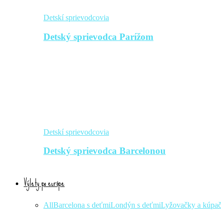
Detskí sprievodcovia
Detský sprievodca Parížom
Detskí sprievodcovia
Detský sprievodca Barcelonou
Výlety po európe
All
Barcelona s deťmi
Londýn s deťmi
Lyžovačky a kúpa