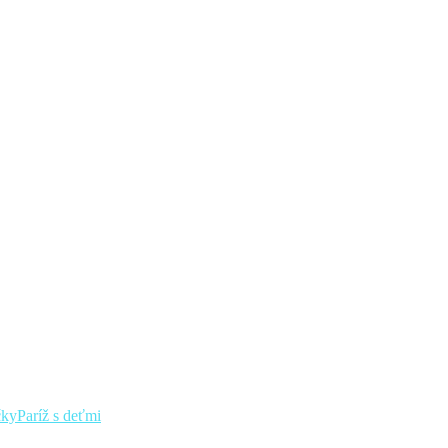
čky
Paríž s deťmi