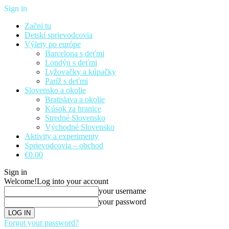
Sign in
Začni tu
Detskí sprievodcovia
Výlety po európe
Barcelona s deťmi
Londýn s deťmi
Lyžovačky a kúpačky
Paríž s deťmi
Slovensko a okolie
Bratislava a okolie
Kúsok za hranice
Stredné Slovensko
Východné Slovensko
Aktivity a experimenty
Sprievodcovia – obchod
€0.00
Sign in
Welcome!
Log into your account
your username
your password
Forgot your password?