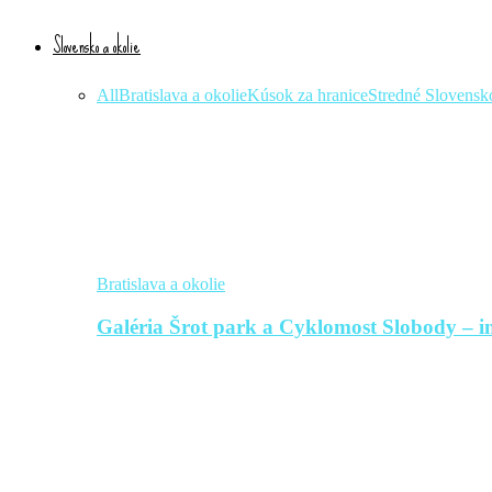
Slovensko a okolie
All
Bratislava a okolie
Kúsok za hranice
Stredné Slovensk
Bratislava a okolie
Galéria Šrot park a Cyklomost Slobody – in