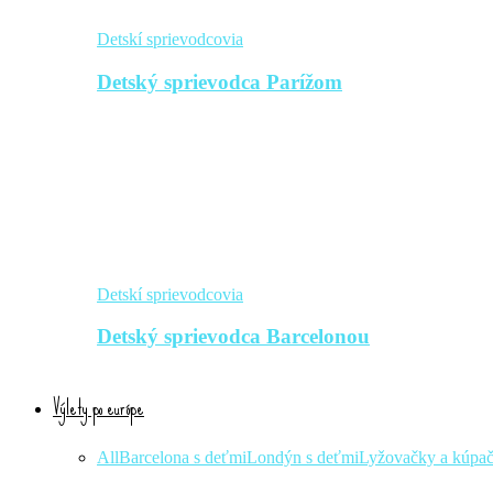
Detskí sprievodcovia
Detský sprievodca Parížom
Detskí sprievodcovia
Detský sprievodca Barcelonou
Výlety po európe
All
Barcelona s deťmi
Londýn s deťmi
Lyžovačky a kúpa