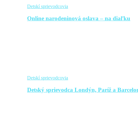
Detskí sprievodcovia
Online narodeninová oslava – na diaľku
Detskí sprievodcovia
Detský sprievodca Londýn, Paríž a Barcelon