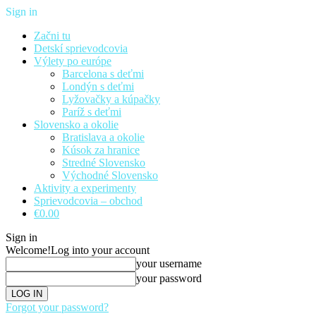
Sign in
Začni tu
Detskí sprievodcovia
Výlety po európe
Barcelona s deťmi
Londýn s deťmi
Lyžovačky a kúpačky
Paríž s deťmi
Slovensko a okolie
Bratislava a okolie
Kúsok za hranice
Stredné Slovensko
Východné Slovensko
Aktivity a experimenty
Sprievodcovia – obchod
€0.00
Sign in
Welcome!
Log into your account
your username
your password
Forgot your password?