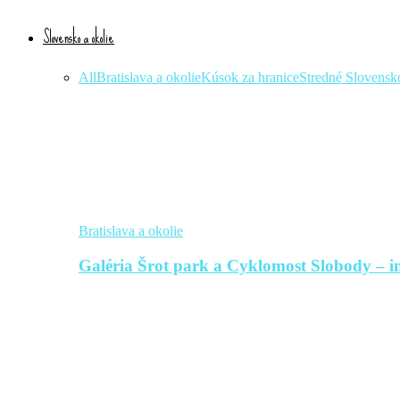
Slovensko a okolie
All
Bratislava a okolie
Kúsok za hranice
Stredné Slovensk
Bratislava a okolie
Galéria Šrot park a Cyklomost Slobody – in