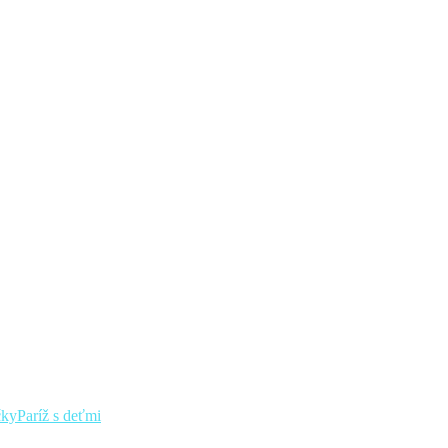
čky
Paríž s deťmi