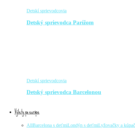
Detskí sprievodcovia
Detský sprievodca Parížom
Detskí sprievodcovia
Detský sprievodca Barcelonou
Výlety po európe
All
Barcelona s deťmi
Londýn s deťmi
Lyžovačky a kúpa