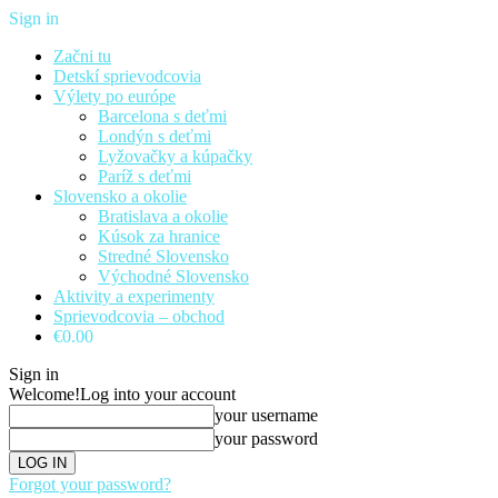
Sign in
Začni tu
Detskí sprievodcovia
Výlety po európe
Barcelona s deťmi
Londýn s deťmi
Lyžovačky a kúpačky
Paríž s deťmi
Slovensko a okolie
Bratislava a okolie
Kúsok za hranice
Stredné Slovensko
Východné Slovensko
Aktivity a experimenty
Sprievodcovia – obchod
€0.00
Sign in
Welcome!
Log into your account
your username
your password
Forgot your password?