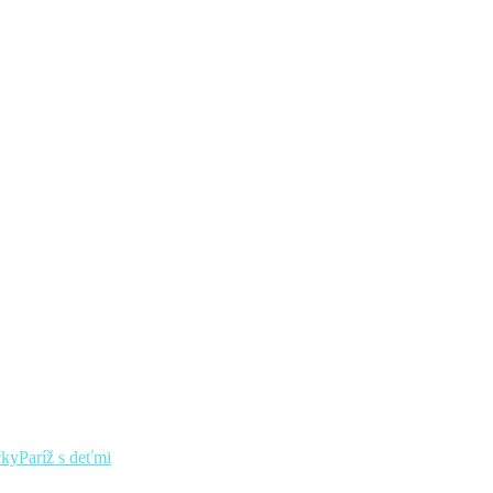
čky
Paríž s deťmi