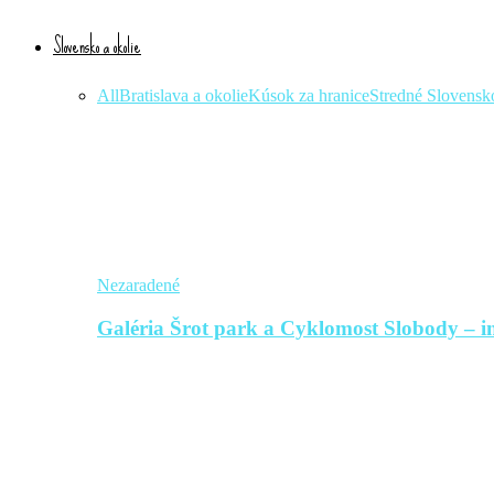
Slovensko a okolie
All
Bratislava a okolie
Kúsok za hranice
Stredné Slovensk
Nezaradené
Galéria Šrot park a Cyklomost Slobody – in