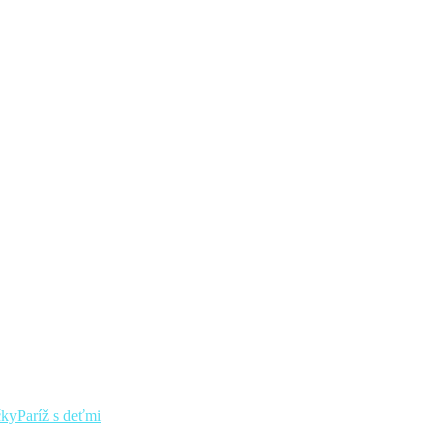
čky
Paríž s deťmi