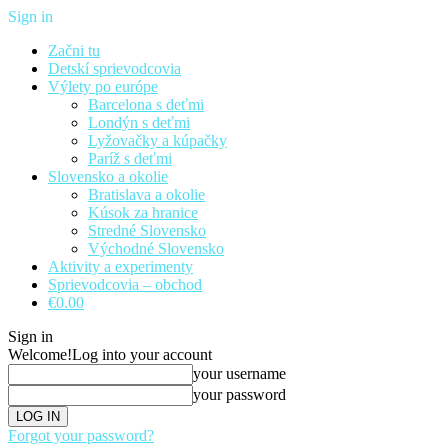
Sign in
Začni tu
Detskí sprievodcovia
Výlety po európe
Barcelona s deťmi
Londýn s deťmi
Lyžovačky a kúpačky
Paríž s deťmi
Slovensko a okolie
Bratislava a okolie
Kúsok za hranice
Stredné Slovensko
Východné Slovensko
Aktivity a experimenty
Sprievodcovia – obchod
€0.00
Sign in
Welcome!
Log into your account
your username
your password
Forgot your password?