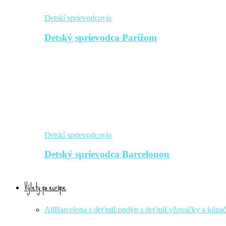
Detskí sprievodcovia
Detský sprievodca Parížom
Detskí sprievodcovia
Detský sprievodca Barcelonou
Výlety po európe
All
Barcelona s deťmi
Londýn s deťmi
Lyžovačky a kúpa