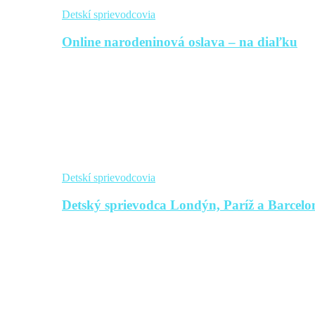
Detskí sprievodcovia
Online narodeninová oslava – na diaľku
Detskí sprievodcovia
Detský sprievodca Londýn, Paríž a Barcelon