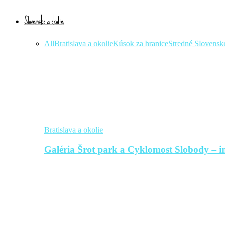
Slovensko a okolie
All
Bratislava a okolie
Kúsok za hranice
Stredné Slovensk
Bratislava a okolie
Galéria Šrot park a Cyklomost Slobody – in