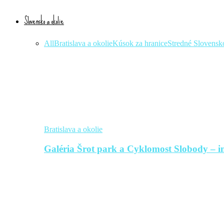
Slovensko a okolie
All
Bratislava a okolie
Kúsok za hranice
Stredné Slovensk
Bratislava a okolie
Galéria Šrot park a Cyklomost Slobody – in