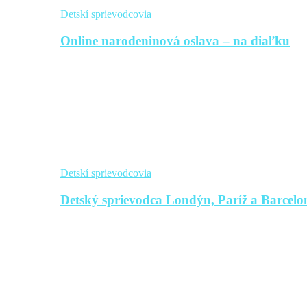
Detskí sprievodcovia
Online narodeninová oslava – na diaľku
Detskí sprievodcovia
Detský sprievodca Londýn, Paríž a Barcelon