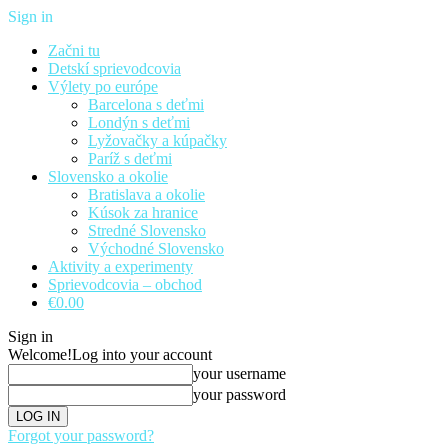
Sign in
Začni tu
Detskí sprievodcovia
Výlety po európe
Barcelona s deťmi
Londýn s deťmi
Lyžovačky a kúpačky
Paríž s deťmi
Slovensko a okolie
Bratislava a okolie
Kúsok za hranice
Stredné Slovensko
Východné Slovensko
Aktivity a experimenty
Sprievodcovia – obchod
€0.00
Sign in
Welcome!
Log into your account
your username
your password
Forgot your password?