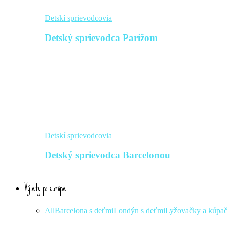
Detskí sprievodcovia
Detský sprievodca Parížom
Detskí sprievodcovia
Detský sprievodca Barcelonou
Výlety po európe
All
Barcelona s deťmi
Londýn s deťmi
Lyžovačky a kúpa