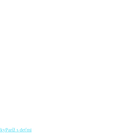
čky
Paríž s deťmi