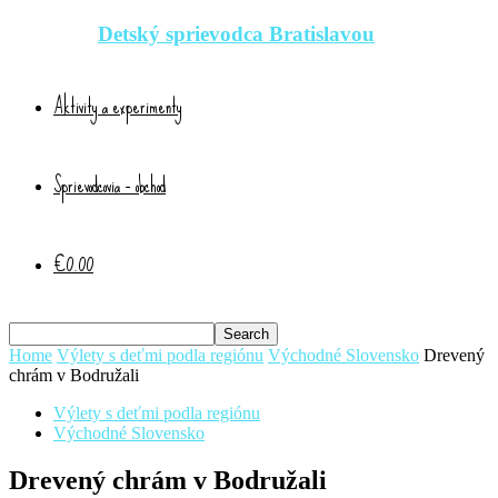
Detský sprievodca Bratislavou
Aktivity a experimenty
Sprievodcovia – obchod
€0.00
Home
Výlety s deťmi podla regiónu
Východné Slovensko
Drevený
chrám v Bodružali
Výlety s deťmi podla regiónu
Východné Slovensko
Drevený chrám v Bodružali