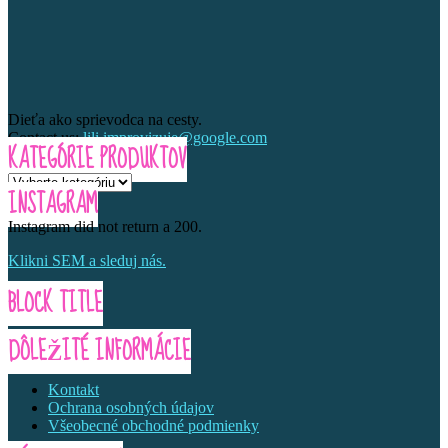
Dieťa ako sprievodca na cesty.
Contact us:
lili.improvizuje@google.com
KATEGÓRIE PRODUKTOV
INSTAGRAM
Instagram did not return a 200.
Klikni SEM a sleduj nás.
BLOCK TITLE
DÔLEŽITÉ INFORMÁCIE
Kontakt
Ochrana osobných údajov
Všeobecné obchodné podmienky