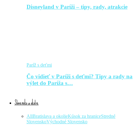
Disneyland v Paríži – tipy, rady, atrakcie
Paríž s deťmi
Čo vidieť v Paríži s deťmi? Tipy a rady na
výlet do Paríža s…
Slovensko a okolie
All
Bratislava a okolie
Kúsok za hranice
Stredné
Slovensko
Východné Slovensko