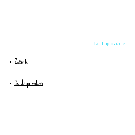
Lili Improvizuje
Začni tu
Detskí sprievodcovia