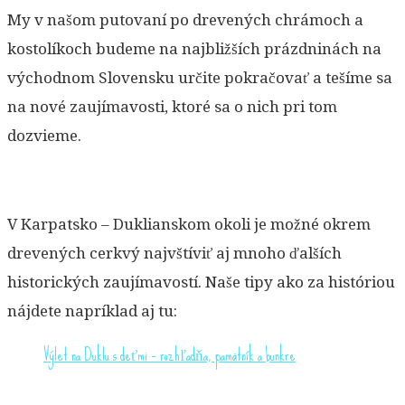
My v našom putovaní po drevených chrámoch a
kostolíkoch budeme na najbližších prázdninách na
východnom Slovensku určite pokračovať a tešíme sa
na nové zaujímavosti, ktoré sa o nich pri tom
dozvieme.
V Karpatsko – Duklianskom okoli je možné okrem
drevených cerkvý najvštíviť aj mnoho ďalších
historických zaujímavostí. Naše tipy ako za históriou
nájdete napríklad aj tu:
Výlet na Duklu s deťmi – rozhľadňa, pamätník a bunkre