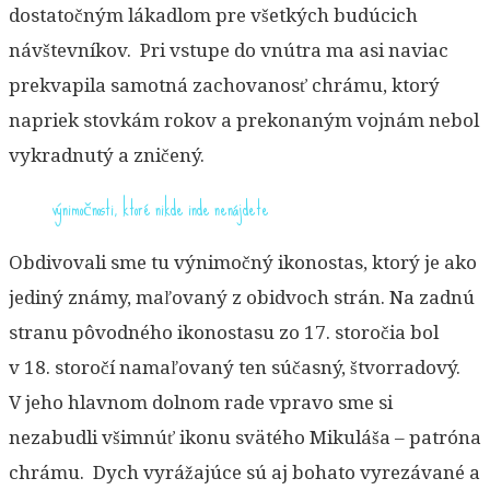
dostatočným lákadlom pre všetkých budúcich
návštevníkov. Pri vstupe do vnútra ma asi naviac
prekvapila samotná zachovanosť chrámu, ktorý
napriek stovkám rokov a prekonaným vojnám nebol
vykradnutý a zničený.
výnimočnosti, ktoré nikde inde nenájdete
Obdivovali sme tu výnimočný ikonostas, ktorý je ako
jediný známy, maľovaný z obidvoch strán. Na zadnú
stranu pôvodného ikonostasu zo 17. storočia bol
v 18. storočí namaľovaný ten súčasný, štvorradový.
V jeho hlavnom dolnom rade vpravo sme si
nezabudli všimnúť ikonu svätého Mikuláša – patróna
chrámu. Dych vyrážajúce sú aj bohato vyrezávané a