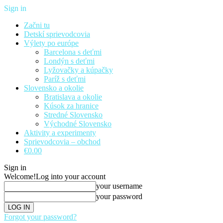
Sign in
Začni tu
Detskí sprievodcovia
Výlety po európe
Barcelona s deťmi
Londýn s deťmi
Lyžovačky a kúpačky
Paríž s deťmi
Slovensko a okolie
Bratislava a okolie
Kúsok za hranice
Stredné Slovensko
Východné Slovensko
Aktivity a experimenty
Sprievodcovia – obchod
€0.00
Sign in
Welcome!
Log into your account
your username
your password
Forgot your password?