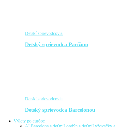
Detskí sprievodcovia
Detský sprievodca Parížom
Detskí sprievodcovia
Detský sprievodca Barcelonou
Výlety po európe
All
Barcelona s deťmi
Londýn s deťmi
Lyžovačky a