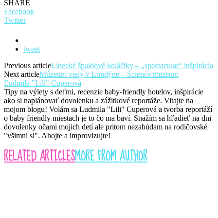
SHARE
Facebook
Twitter
tweet
Previous article
Linecké špaldové koláčiky – „spectacular“ inšpirácia
Next article
Múzeum vedy v Londýne – Science museum
Ľudmila "Lili" Cuperová
Tipy na výlety s deťmi, recenzie baby-friendly hotelov, inšpirácie
ako si naplánovať dovolenku a zážitkové reportáže. Vitajte na
mojom blogu! Volám sa Ludmila "Lili" Cuperová a tvorba reportáží
o baby friendly miestach je to čo ma baví. Snažím sa hľadieť na dni
dovolenky očami mojich detí ale pritom nezabúdam na rodičovské
"všimni si". Ahojte a improvizujte!
RELATED ARTICLES
MORE FROM AUTHOR