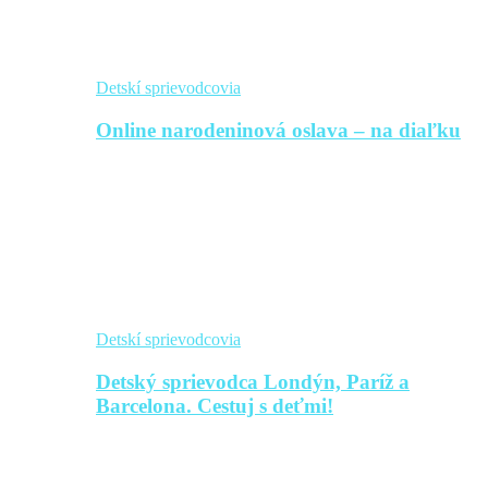
Detskí sprievodcovia
Online narodeninová oslava – na diaľku
Detskí sprievodcovia
Detský sprievodca Londýn, Paríž a
Barcelona. Cestuj s deťmi!