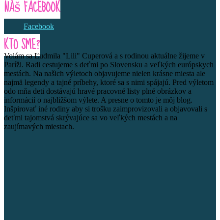
NÁŠ FACEBOOK
Facebook
KTO SME?
Volám sa Ľudmila "Lili" Cuperová a s rodinou aktuálne žijeme v
Paríži. Radi cestujeme s deťmi po Slovensku a veľkých európskych
mestách. Na našich výletoch objavujeme nielen krásne miesta ale
najmä legendy a tajné príbehy, ktoré sa s nimi spájajú. Pred výletom
odo mňa deti dostávajú hravé pracovné listy plné obrázkov a
informácií o najbližšom výlete. A presne o tomto je môj blog.
Inšpirovať iné rodiny aby si trošku zaimprovizovali a objavovali s
deťmi tajomstvá skrývajúce sa vo veľkých mestách a na
zaujímavých miestach.