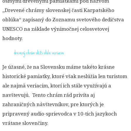
ôsmymi drevenými pamiatkami pod názvom
„Drevené chrámy slovenskej časti Karpatského
oblúka“ zapísaný do Zoznamu svetového dedičstva
UNESCO na základe výnimočnej celosvetovej
hodnoty.
drevený chrám slúži stále veriacim
Je úžasné, že na Slovensku máme takéto krásne
historické pamiatky, ktoré však neslúžia len turistom
ale najmä veriacim, ktorí ich stále využívajú a
navštevujú. Tento chrám rád privíta aj
zahraničných návštevníkov, pre ktorých je
pripravený audio-sprievodca v 10-tich jazykoch
vrátane slovenčiny.