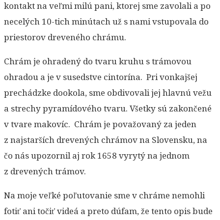
kontakt na veľmi milú pani, ktorej sme zavolali a po
necelých 10-tich minútach už s nami vstupovala do
priestorov dreveného chrámu.
Chrám je ohradený do tvaru kruhu s trámovou
ohradou a je v susedstve cintorína. Pri vonkajšej
prechádzke dookola, sme obdivovali jej hlavnú vežu
a strechy pyramídového tvaru. Všetky sú zakončené
v tvare makovíc. Chrám je považovaný za jeden
z najstarších drevených chrámov na Slovensku, na
čo nás upozornil aj rok 1658 vyrytý na jednom
z drevených trámov.
Na moje veľké poľutovanie sme v chráme nemohli
fotiť ani točiť videá a preto dúfam, že tento opis bude