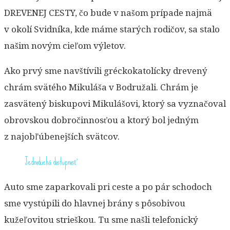
DREVENEJ CESTY, čo bude v našom prípade najmä
v okolí Svidníka, kde máme starých rodičov, sa stalo
našim novým cieľom výletov.
Ako prvý sme navštívili gréckokatolícky drevený
chrám svätého Mikuláša v Bodružali. Chrám je
zasvätený biskupovi Mikulášovi, ktorý sa vyznačoval
obrovskou dobročinnosťou a ktorý bol jedným
z najobľúbenejších svätcov.
Jednoduchá dostupnosť
Auto sme zaparkovali pri ceste a po pár schodoch
sme vystúpili do hlavnej brány s pôsobivou
kužeľovitou strieškou. Tu sme našli telefonický