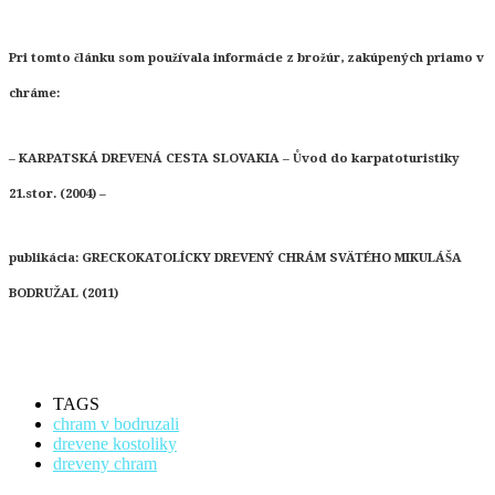
Pri tomto článku som používala informácie z brožúr, zakúpených priamo v
chráme:
– KARPATSKÁ DREVENÁ CESTA SLOVAKIA – Ůvod do karpatoturistiky
21.stor. (2004) –
publikácia: GRECKOKATOLÍCKY DREVENÝ CHRÁM SVÄTÉHO MIKULÁŠA
BODRUŽAL (2011)
TAGS
chram v bodruzali
drevene kostoliky
dreveny chram