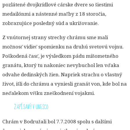
pozlátené dvojkrídlové cárske dvere so šiestimi
medailónmi a nástenné maľby z 18 storočia,
zobrazujúce posledný súd a ukrižovanie.
Z vnútornej strany strechy chrámu sme mali
možnosť vidieť spomienku na druhú svetovú vojnu.
Poškodená časť, je výsledkom pádu míňometného
granátu, ktorý tu nakoniec nevybuchol len vďaka
odvahe dedinských žien. Napriek strachu o vlastný
život, išli do chrámu a vyniesli granát von, kde bol na
neďalekom vŕšku zneškodnení vojakmi.
ZAPÍSANÝ V UNESCO
Chrám v Bodružali bol 7.7.2008 spolu s dalšími