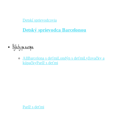
Detskí sprievodcovia
Detský sprievodca Barcelonou
Výlety po európe
All
Barcelona s deťmi
Londýn s deťmi
Lyžovačky a
kúpačky
Paríž s deťmi
Paríž s deťmi