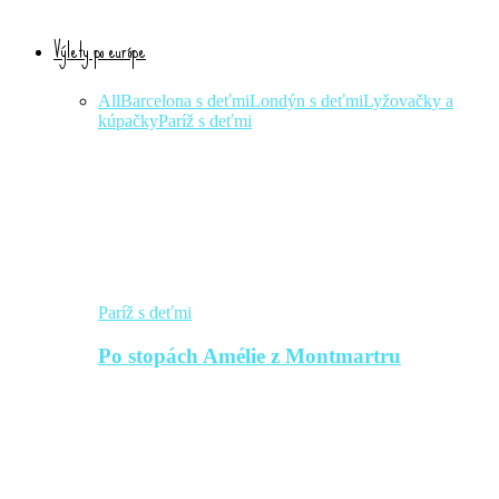
Výlety po európe
All
Barcelona s deťmi
Londýn s deťmi
Lyžovačky a
kúpačky
Paríž s deťmi
Paríž s deťmi
Po stopách Amélie z Montmartru