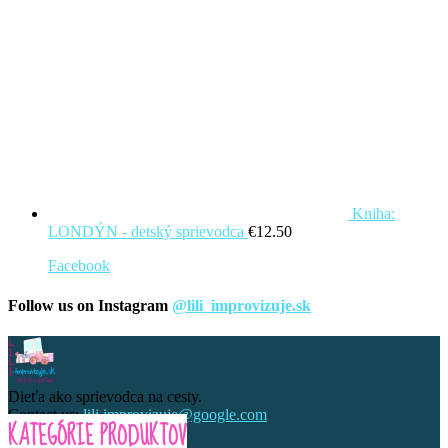
Kniha:
LONDÝN - detský sprievodca
€
12.50
Facebook
Follow us on Instagram
@lili_improvizuje.sk
Dieťa ako sprievodca na cesty.
Contact us:
lili.improvizuje@google.com
KATEGÓRIE PRODUKTOV