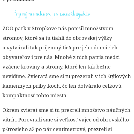
Prijemný tien nielen pre jeho zvieracích obyvateľov
ZOO park v Stropkove nás potešil množstvom
stromov, ktoré sa tu tiahli do obrovskej výšky
a vytvárali tak príjemný tieň pre jeho domácich
obyvateľov i pre nás. Mnohé z nich patria medzi
vzácne kroviny a stromy, ktoré len tak bežne
nevidíme. Zvieratá sme si tu prezerali v ich štýlových
kamenných príbytkoch, čo len dotváralo celkovú
kompaktnosť tohto miesta.
Okrem zvierat sme si tu prezreli množstvo náučných
vitrín. Porovnali sme si veľkosť vajec od obrovského
pštrosieho až po pár centimetrové, prezreli si