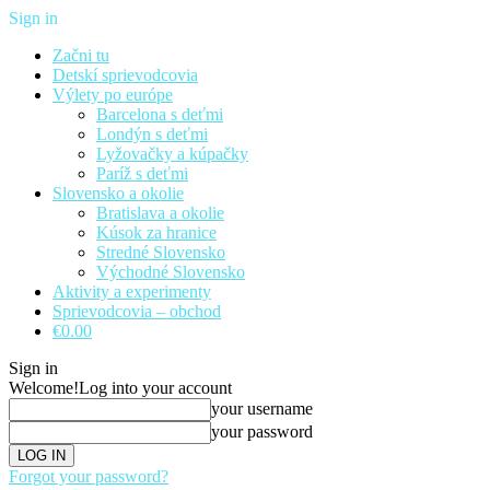
Sign in
Začni tu
Detskí sprievodcovia
Výlety po európe
Barcelona s deťmi
Londýn s deťmi
Lyžovačky a kúpačky
Paríž s deťmi
Slovensko a okolie
Bratislava a okolie
Kúsok za hranice
Stredné Slovensko
Východné Slovensko
Aktivity a experimenty
Sprievodcovia – obchod
€0.00
Sign in
Welcome!
Log into your account
your username
your password
Forgot your password?