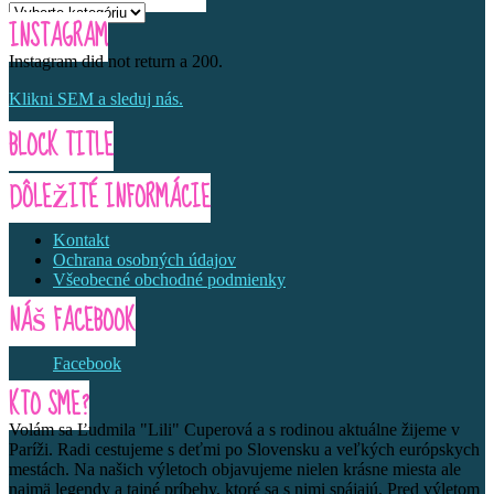
INSTAGRAM
Instagram did not return a 200.
Klikni SEM a sleduj nás.
BLOCK TITLE
DÔLEŽITÉ INFORMÁCIE
Kontakt
Ochrana osobných údajov
Všeobecné obchodné podmienky
NÁŠ FACEBOOK
Facebook
KTO SME?
Volám sa Ľudmila "Lili" Cuperová a s rodinou aktuálne žijeme v
Paríži. Radi cestujeme s deťmi po Slovensku a veľkých európskych
mestách. Na našich výletoch objavujeme nielen krásne miesta ale
najmä legendy a tajné príbehy, ktoré sa s nimi spájajú. Pred výletom