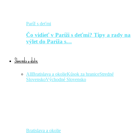
Paríž s deťmi
Čo vidieť v Paríži s deťmi? Tipy a rady na
výlet do Paríža s…
Slovensko a okolie
All
Bratislava a okolie
Kúsok za hranice
Stredné
Slovensko
Východné Slovensko
Bratislava a okolie