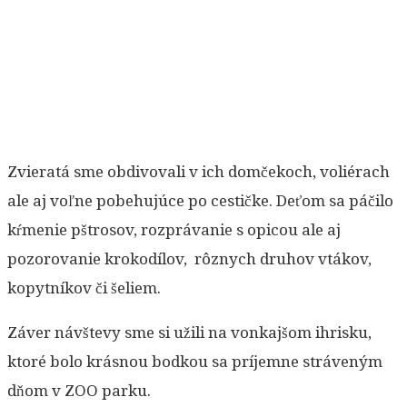
Zvieratá sme obdivovali v ich domčekoch, voliérach
ale aj voľne pobehujúce po cestičke. Deťom sa páčilo
kŕmenie pštrosov, rozprávanie s opicou ale aj
pozorovanie krokodílov, rôznych druhov vtákov,
kopytníkov či šeliem.
Záver návštevy sme si užili na vonkajšom ihrisku,
ktoré bolo krásnou bodkou sa príjemne stráveným
dňom v ZOO parku.