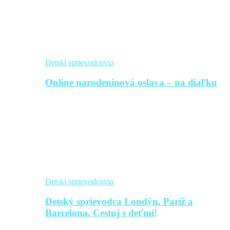
Detskí sprievodcovia
Online narodeninová oslava – na diaľku
Detskí sprievodcovia
Detský sprievodca Londýn, Paríž a
Barcelona. Cestuj s deťmi!