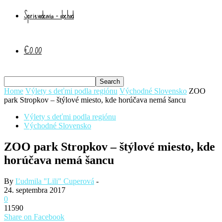
Sprievodcovia – obchod
€0.00
Home
Výlety s deťmi podla regiónu
Východné Slovensko
ZOO
park Stropkov – štýlové miesto, kde horúčava nemá šancu
Výlety s deťmi podla regiónu
Východné Slovensko
ZOO park Stropkov – štýlové miesto, kde
horúčava nemá šancu
By
Ľudmila "Lili" Cuperová
-
24. septembra 2017
0
11590
Share on Facebook