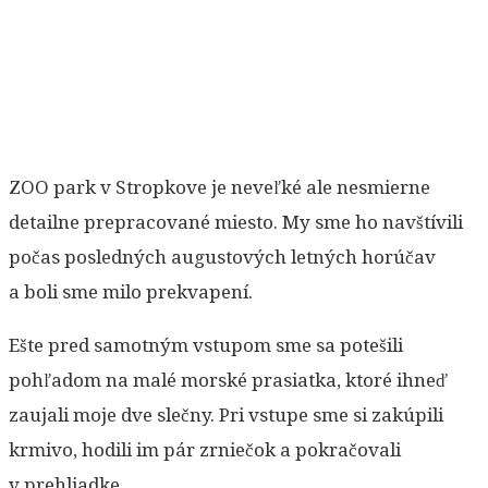
ZOO park v Stropkove je neveľké ale nesmierne
detailne prepracované miesto. My sme ho navštívili
počas posledných augustových letných horúčav
a boli sme milo prekvapení.
Ešte pred samotným vstupom sme sa potešili
pohľadom na malé morské prasiatka, ktoré ihneď
zaujali moje dve slečny. Pri vstupe sme si zakúpili
krmivo, hodili im pár zrniečok a pokračovali
v prehliadke.