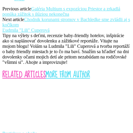
Previous article
Galéria Multium s expozíciou Priestor a zrkadlá
ponúka zážitok s ilúziou nekonečna
Next article
Chodnik korunami stromov v Bachledke sme zvládli aj s
kočíkom
Ľudmila "Lili" Cuperová
Tipy na výlety s deťmi, recenzie baby-friendly hotelov, inšpirácie
ako si naplánovať dovolenku a zážitkové reportáže. Vitajte na
mojom blogu! Volám sa Ludmila "Lili" Cuperová a tvorba reportáží
o baby friendly miestach je to čo ma baví. Snažím sa hľadieť na dni
dovolenky očami mojich detí ale pritom nezabúdam na rodičovské
"všimni si". Ahojte a improvizujte!
RELATED ARTICLES
MORE FROM AUTHOR