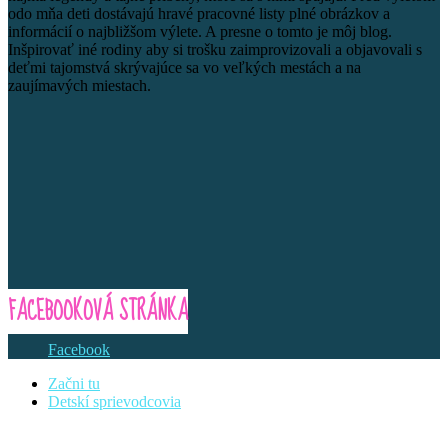
odo mňa deti dostávajú hravé pracovné listy plné obrázkov a
informácií o najbližšom výlete. A presne o tomto je môj blog.
Inšpirovať iné rodiny aby si trošku zaimprovizovali a objavovali s
deťmi tajomstvá skrývajúce sa vo veľkých mestách a na
zaujímavých miestach.
FACEBOOKOVÁ STRÁNKA
Facebook
Začni tu
Detskí sprievodcovia