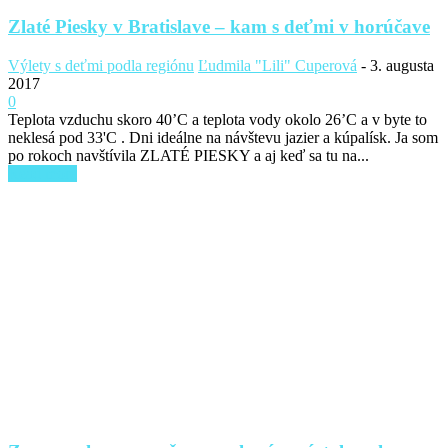
Zlaté Piesky v Bratislave – kam s deťmi v horúčave
Výlety s deťmi podla regiónu
Ľudmila "Lili" Cuperová
-
3. augusta
2017
0
Teplota vzduchu skoro 40’C a teplota vody okolo 26’C a v byte to
neklesá pod 33'C . Dni ideálne na návštevu jazier a kúpalísk. Ja som
po rokoch navštívila ZLATÉ PIESKY a aj keď sa tu na...
Read more