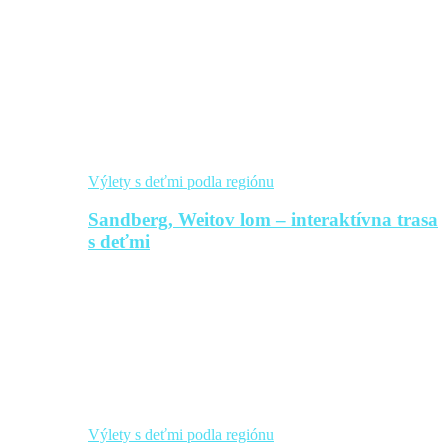
Výlety s deťmi podla regiónu
Sandberg, Weitov lom – interaktívna trasa
s deťmi
Výlety s deťmi podla regiónu