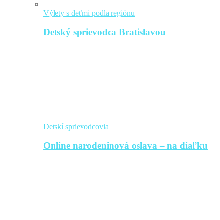
Výlety s deťmi podla regiónu
Detský sprievodca Bratislavou
Detskí sprievodcovia
Online narodeninová oslava – na diaľku