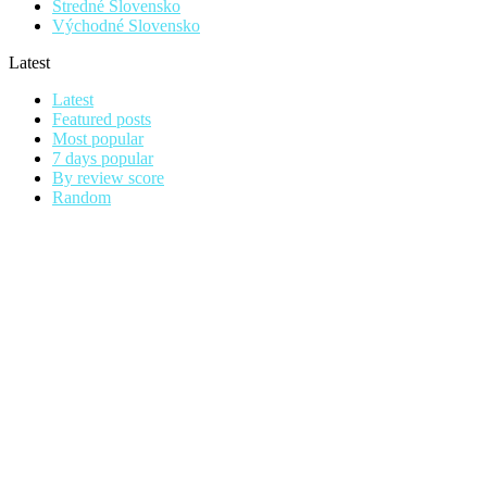
Stredné Slovensko
Východné Slovensko
Latest
Latest
Featured posts
Most popular
7 days popular
By review score
Random