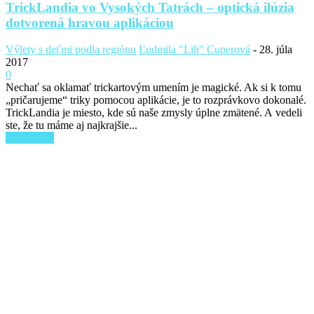
TrickLandia vo Vysokých Tatrách – optická ilúzia
dotvorená hravou aplikáciou
Výlety s deťmi podla regiónu
Ľudmila "Lili" Cuperová
-
28. júla
2017
0
Nechať sa oklamať trickartovým umením je magické. Ak si k tomu
„pričarujeme“ triky pomocou aplikácie, je to rozprávkovo dokonalé.
TrickLandia je miesto, kde sú naše zmysly úplne zmätené. A vedeli
ste, že tu máme aj najkrajšie...
Read more