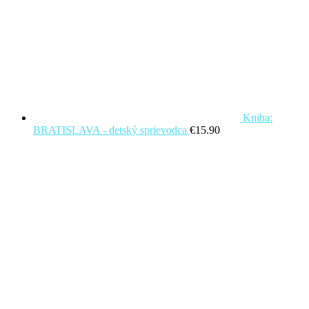
Kniha:
BRATISLAVA - detský sprievodca
€
15.90