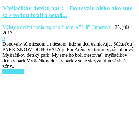
Myšiačikov detský park – Donovaly alebo ako sme
sa s vodou hrali a ostali...
Výlety s deťmi podla regiónu
Ľudmila "Lili" Cuperová
-
25. júla
2017
0
Donovaly sú miestom a miestom, kde sa deti usmievajú. Súčasťou
PARK SNOW DONOVALY je FunAréna v ktorom vyrástol nový
Myšiačikov detský park. My sme ho boli otestovať! myšiačikov
detský park Myšiačikov detský park v sebe skrýva tri nezávislé
zóny....
Read more