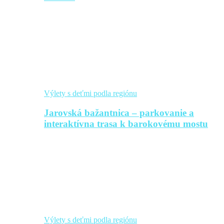
Výlety s deťmi podla regiónu
Jarovská bažantnica – parkovanie a
interaktívna trasa k barokovému mostu
Výlety s deťmi podla regiónu