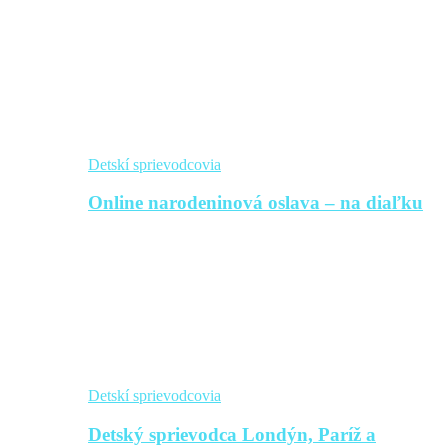
Detskí sprievodcovia
Online narodeninová oslava – na diaľku
Detskí sprievodcovia
Detský sprievodca Londýn, Paríž a