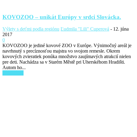
KOVOZOO – unikát Európy v srdci Slovácka.
Výlety s deťmi podla regiónu
Ľudmila "Lili" Cuperová
-
12. júna
2017
0
KOVOZOO je jediné kovové ZOO v Európe. Výnimočný areál je
navrhnutý s precíznosťou majstra vo svojom remesle. Okrem
kovových zvieratiek ponúka množstvo zaujímavých atrakcií nielen
pre deti. Nachádza sa v Starém Městě pri Uherskéhom Hradišti.
Autom ho...
Read more