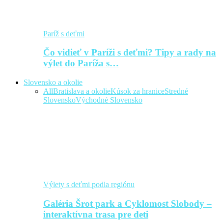
Paríž s deťmi
Čo vidieť v Paríži s deťmi? Tipy a rady na
výlet do Paríža s…
Slovensko a okolie
All
Bratislava a okolie
Kúsok za hranice
Stredné
Slovensko
Východné Slovensko
Výlety s deťmi podla regiónu
Galéria Šrot park a Cyklomost Slobody –
interaktívna trasa pre deti