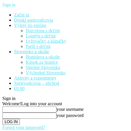
Sign in
Začni tu
Detskí sprievodcovia
Výlety po európe
Barcelona s deťmi
Londýn s deťmi
Lyžovačky a kúpačky
Paríž s deťmi
Slovensko a okolie
Bratislava a okolie
Kúsok za hranice
Stredné Slovensko
Východné Slovensko
Aktivity a experimenty
Sprievodcovia – obchod
€0.00
Sign in
Welcome!
Log into your account
your username
your password
Forgot your password?