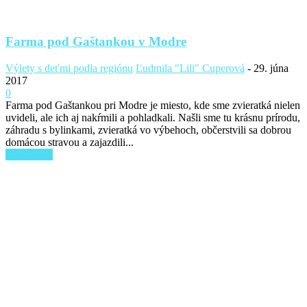
Farma pod Gaštankou v Modre
Výlety s deťmi podla regiónu
Ľudmila "Lili" Cuperová
-
29. júna
2017
0
Farma pod Gaštankou pri Modre je miesto, kde sme zvieratká nielen
uvideli, ale ich aj nakŕmili a pohladkali. Našli sme tu krásnu prírodu,
záhradu s bylinkami, zvieratká vo výbehoch, občerstvili sa dobrou
domácou stravou a zajazdili...
Read more