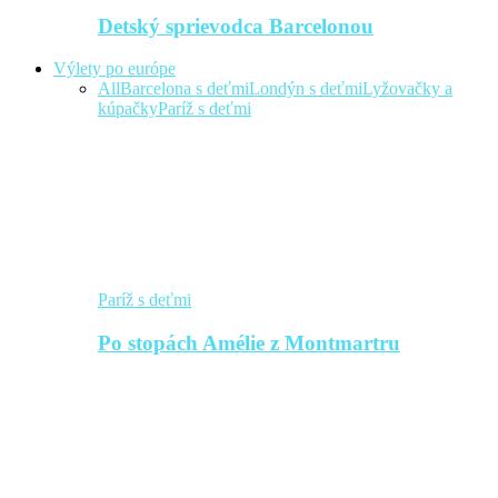
Detský sprievodca Barcelonou
Výlety po európe
All
Barcelona s deťmi
Londýn s deťmi
Lyžovačky a
kúpačky
Paríž s deťmi
Paríž s deťmi
Po stopách Amélie z Montmartru