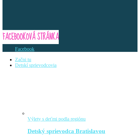
FACEBOOKOVÁ STRÁNKA
Facebook
Začni tu
Detskí sprievodcovia
Výlety s deťmi podla regiónu
Detský sprievodca Bratislavou