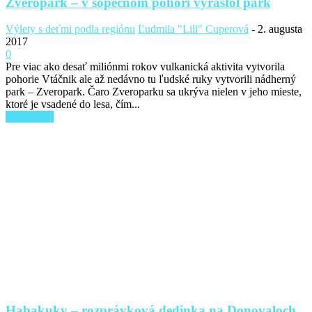
Zveropark – v sopečnom pohorí vyrástol park
Výlety s deťmi podla regiónu
Ľudmila "Lili" Cuperová
-
2. augusta
2017
0
Pre viac ako desať miliónmi rokov vulkanická aktivita vytvorila
pohorie Vtáčnik ale až nedávno tu ľudské ruky vytvorili nádherný
park – Zveropark. Čaro Zveroparku sa ukrýva nielen v jeho mieste,
ktoré je vsadené do lesa, čím...
Read more
Habakuky – rozprávková dedinka na Donovaloch