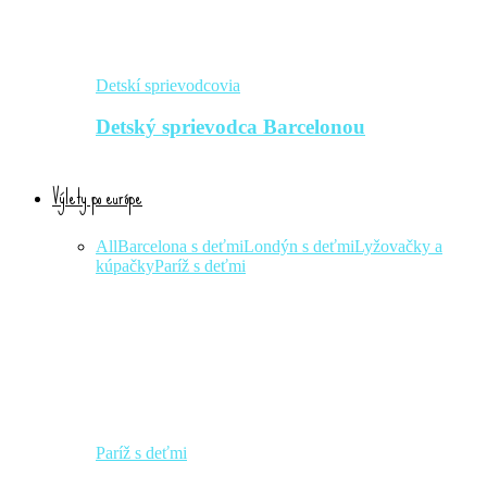
Detskí sprievodcovia
Detský sprievodca Barcelonou
Výlety po európe
All
Barcelona s deťmi
Londýn s deťmi
Lyžovačky a
kúpačky
Paríž s deťmi
Paríž s deťmi