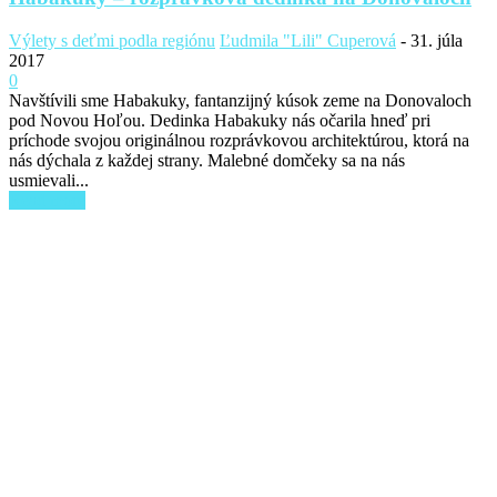
Výlety s deťmi podla regiónu
Ľudmila "Lili" Cuperová
-
31. júla
2017
0
Navštívili sme Habakuky, fantanzijný kúsok zeme na Donovaloch
pod Novou Hoľou. Dedinka Habakuky nás očarila hneď pri
príchode svojou originálnou rozprávkovou architektúrou, ktorá na
nás dýchala z každej strany. Malebné domčeky sa na nás
usmievali...
Read more