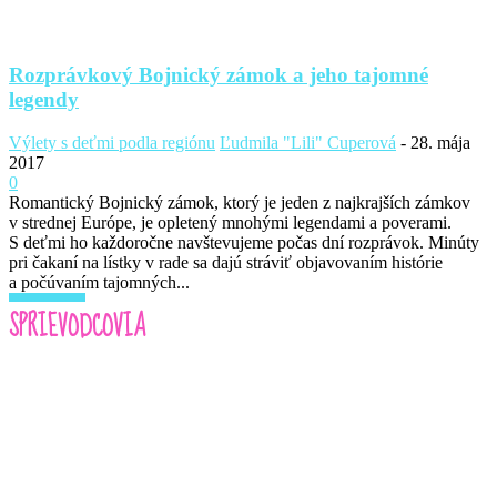
Rozprávkový Bojnický zámok a jeho tajomné
legendy
Výlety s deťmi podla regiónu
Ľudmila "Lili" Cuperová
-
28. mája
2017
0
Romantický Bojnický zámok, ktorý je jeden z najkrajších zámkov
v strednej Európe, je opletený mnohými legendami a poverami.
S deťmi ho každoročne navštevujeme počas dní rozprávok. Minúty
pri čakaní na lístky v rade sa dajú stráviť objavovaním histórie
a počúvaním tajomných...
Read more
SPRIEVODCOVIA