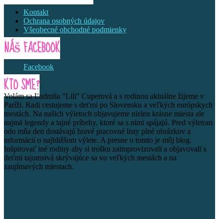
Kontakt
Ochrana osobných údajov
Všeobecné obchodné podmienky
NÁŠ FACEBOOK
Facebook
KTO SME?
Volám sa Ľudmila "Lili" Cuperová a s rodinou aktuálne žijeme v
Paríži. Radi cestujeme s deťmi po Slovensku a veľkých európskych
mestách. Na našich výletoch objavujeme nielen krásne miesta ale
najmä legendy a tajné príbehy, ktoré sa s nimi spájajú. Pred výletom
odo mňa deti dostávajú hravé pracovné listy plné obrázkov a
informácií o najbližšom výlete. A presne o tomto je môj blog.
Inšpirovať iné rodiny aby si trošku zaimprovizovali a objavovali s
deťmi tajomstvá skrývajúce sa vo veľkých mestách a na
zaujímavých miestach.