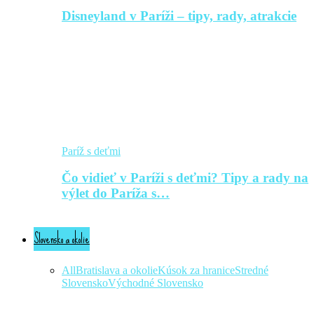
Disneyland v Paríži – tipy, rady, atrakcie
Paríž s deťmi
Čo vidieť v Paríži s deťmi? Tipy a rady na
výlet do Paríža s…
Slovensko a okolie
All
Bratislava a okolie
Kúsok za hranice
Stredné
Slovensko
Východné Slovensko