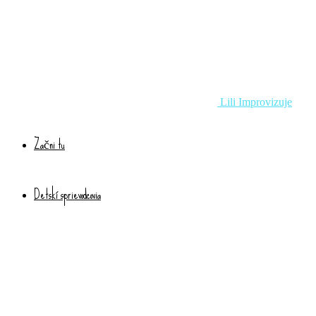
Lili Improvizuje
Začni tu
Detskí sprievodcovia