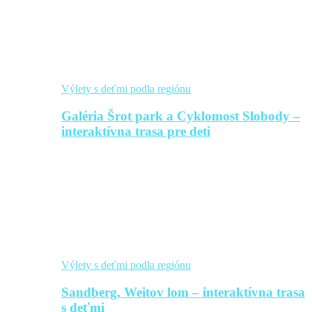
Výlety s deťmi podla regiónu
Galéria Šrot park a Cyklomost Slobody –
interaktívna trasa pre deti
Výlety s deťmi podla regiónu
Sandberg, Weitov lom – interaktívna trasa
s deťmi