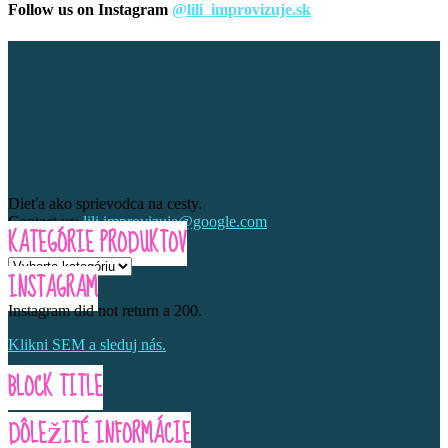
Follow us on Instagram
@lili_improvizuje.sk
Dieťa ako sprievodca na cesty.
Contact us:
lili.improvizuje@google.com
KATEGÓRIE PRODUKTOV
INSTAGRAM
Instagram did not return a 200.
Klikni SEM a sleduj nás.
BLOCK TITLE
DÔLEŽITÉ INFORMÁCIE